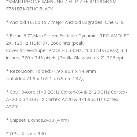
*SMARTPHONE SAMSUNG Z FLIP 7 FE 8/128GB SM-
F761BZKGEUC BLACK
* Android 16, up to 7 major Android upgrades, One UI 8
* Ekran: 6.7’’,Main Screen:Foldable Dynamic LTPO AMOLED
2X, 120Hz,HDR10+, 2600 nits (peak)
Cover Screen:Super AMOLED, 60Hz, 2600 nits (peak), 3.4
inches, 720 x 748 pixels (Gorilla Glass Victus 2), 306 ppi
* Rezolucioni: Folded:71.9 x 85.1 x 14.9mm
Unfolded:71.9 x 165.1 x 6.9mm,187g.
* Cpu:10-core (1×3.2GHz Cortex-X4 & 2×2.9GHz Cortex-
A720 & 3×2.6GHz Cortex-A720 & 4×1.95GHz Cortex-
A520)
* Chipset: Exynos2400 (4 nm)
* GPU: Xclipse 940