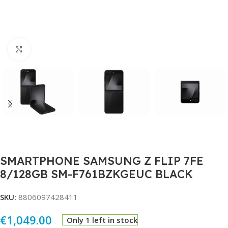
Click to enlarge
SMARTPHONE SAMSUNG Z FLIP 7FE
8/128GB SM-F761BZKGEUC BLACK
SKU:
8806097428411
€
1,049.00
Only 1 left in stock