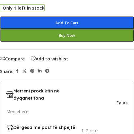
Only 1 left in stock
Alternative:
Add To Cart
Buy Now
Compare
Add to wishlist
Share:
Merreni produktin në
dyqanet tona
Falas
Menjëherë
Dërgesa me post të shpejtë
1-2 ditë