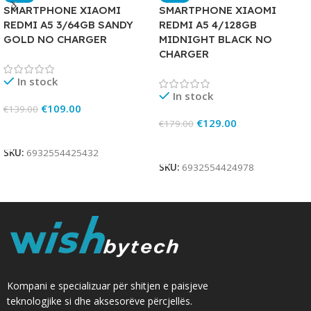
SMARTPHONE XIAOMI
SMARTPHONE XIAOMI
REDMI A5 3/64GB SANDY
REDMI A5 4/128GB
GOLD NO CHARGER
MIDNIGHT BLACK NO
CHARGER
In stock
In stock
€
109.00
€
139.00
€
129.00
€
179.00
Add To Cart
Add To Cart
SKU:
6932554425432
SKU:
6932554424978
Kompani e specializuar për shitjen e paisjeve
teknologjike si dhe aksesorëve përcjellës.