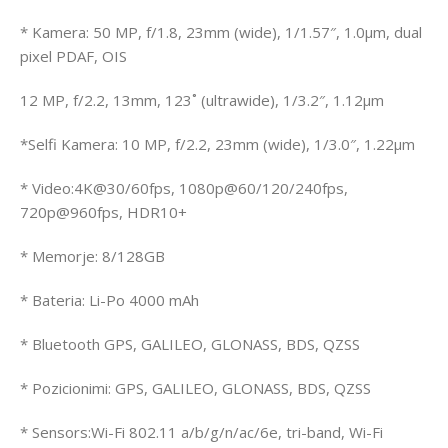
* Kamera: 50 MP, f/1.8, 23mm (wide), 1/1.57″, 1.0µm, dual
pixel PDAF, OIS
12 MP, f/2.2, 13mm, 123˚ (ultrawide), 1/3.2″, 1.12µm
*Selfi Kamera: 10 MP, f/2.2, 23mm (wide), 1/3.0″, 1.22µm
* Video:4K@30/60fps, 1080p@60/120/240fps,
720p@960fps, HDR10+
* Memorje: 8/128GB
* Bateria: Li-Po 4000 mAh
* Bluetooth GPS, GALILEO, GLONASS, BDS, QZSS
* Pozicionimi: GPS, GALILEO, GLONASS, BDS, QZSS
* Sensors:Wi-Fi 802.11 a/b/g/n/ac/6e, tri-band, Wi-Fi