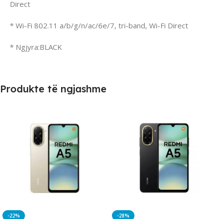
Direct
* Wi-Fi 802.11 a/b/g/n/ac/6e/7, tri-band, Wi-Fi Direct
* Ngjyra:BLACK
Produkte të ngjashme
-22%
-28%