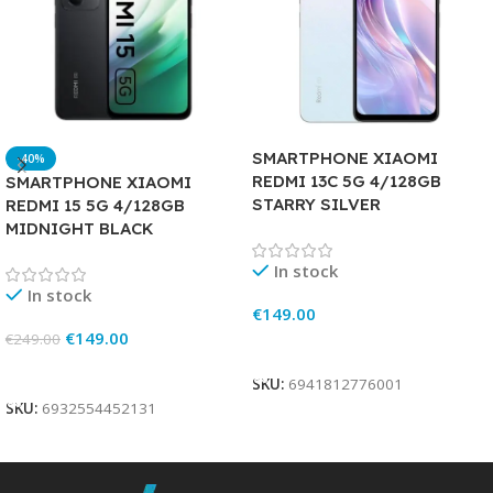
SMARTPHONE XIAOMI
-40%
REDMI 13C 5G 4/128GB
SMARTPHONE XIAOMI
STARRY SILVER
REDMI 15 5G 4/128GB
MIDNIGHT BLACK
In stock
In stock
€
149.00
€
149.00
€
249.00
Add To Cart
Add To Cart
SKU:
6941812776001
SKU:
6932554452131