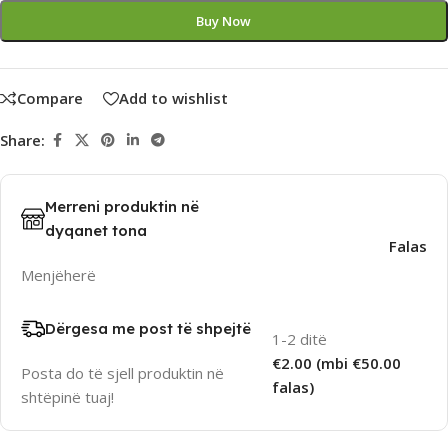
Buy Now
Compare
Add to wishlist
Share:
Merreni produktin në
dyqanet tona
Falas
Menjëherë
Dërgesa me post të shpejtë
1-2 ditë
€2.00 (mbi €50.00
Posta do të sjell produktin në
falas)
shtëpinë tuaj!