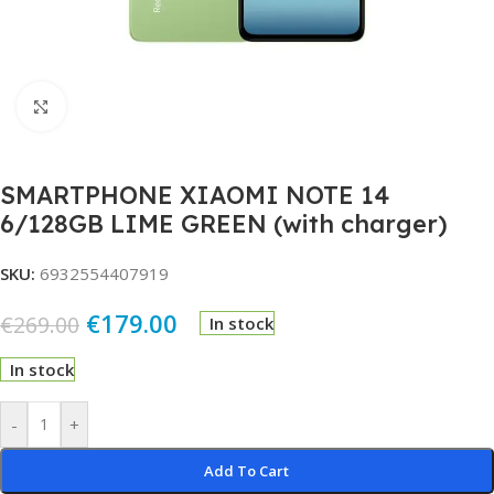
Click to enlarge
SMARTPHONE XIAOMI NOTE 14
6/128GB LIME GREEN (with charger)
SKU:
6932554407919
€
179.00
€
269.00
In stock
In stock
Alternative:
-
+
Add To Cart