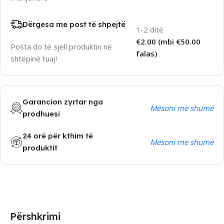
Dërgesa me post të shpejtë
1-2 ditë
€2.00 (mbi €50.00
Posta do të sjell produktin në
falas)
shtëpinë tuaj!
Garancion zyrtar nga
Mësoni më shumë
prodhuesi
24 orë për kthim të
Mësoni më shumë
produktit
Përshkrimi