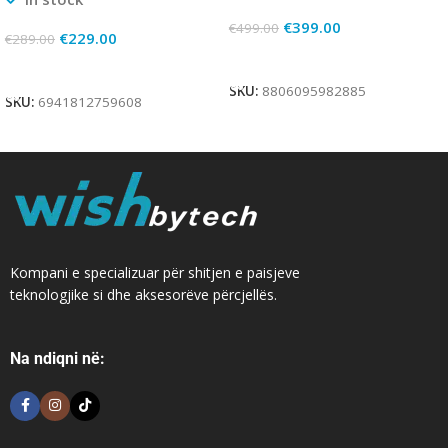
€
399.00
€
499.00
€
229.00
€
289.00
Add To Cart
Add To Cart
SKU:
8806095982885
SKU:
6941812759608
Kompani e specializuar për shitjen e paisjeve
teknologjike si dhe aksesorëve përcjellës.
Na ndiqni në: