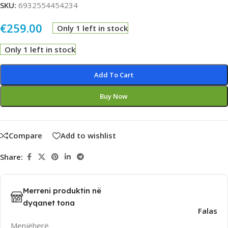
SKU:
6932554454234
€
259.00
Only 1 left in stock
Only 1 left in stock
Alternative:
Add To Cart
Buy Now
Compare
Add to wishlist
Share:
Merreni produktin në
dyqanet tona
Falas
Menjëherë