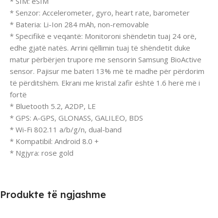
* SIM: eSIM
* Senzor: Accelerometer, gyro, heart rate, barometer
* Bateria: Li-Ion 284 mAh, non-removable
* Specifikë e veqantë: Monitoroni shëndetin tuaj 24 orë,
edhe gjatë natës. Arrini qëllimin tuaj të shëndetit duke
matur përbërjen trupore me sensorin Samsung BioActive
sensor. Pajisur me bateri 13% më të madhe për përdorim
të përditshëm. Ekrani me kristal zafir është 1.6 herë më i
fortë
* Bluetooth 5.2, A2DP, LE
* GPS: A-GPS, GLONASS, GALILEO, BDS
* Wi-Fi 802.11 a/b/g/n, dual-band
* Kompatibil: Android 8.0 +
* Ngjyra: rose gold
Produkte të ngjashme