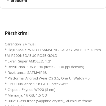
produktit
Përshkrimi
Garancion: 24 muaj
* Llojii: SMARTWATCH SAMSUNG GALAXY WATCH 5 40mm
SM-R900NZDAEUC ROSE GOLD
* Ekran: Super AMOLED, 1.2”
* Rezulucion: 396 x 396 pixels (~330 ppi density)
* Rezistenca: 5ATM+IP68
* Platforma: Android Wear OS 3.5, One UI Watch 4.5
* CPU: Dual-core 1.18 GHz Cortex-A55
* Chipset: Exynos W920 (5 nm)
* Memorja: 16 GB, 1.5 GB
* Build: Glass front (Sapphire crystal), aluminum frame