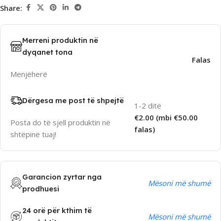
Share:
Merreni produktin në
dyqanet tona
Falas
Menjëherë
Dërgesa me post të shpejtë
1-2 ditë
€2.00 (mbi €50.00
Posta do të sjell produktin në
falas)
shtëpinë tuaj!
Garancion zyrtar nga
Mësoni më shumë
prodhuesi
24 orë për kthim të
Mësoni më shumë