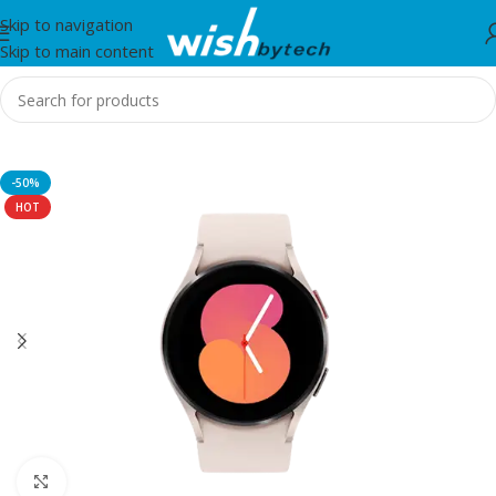
Skip to navigation
Skip to main content
Home
/
Smartwatches
-50%
HOT
Click to enlarge