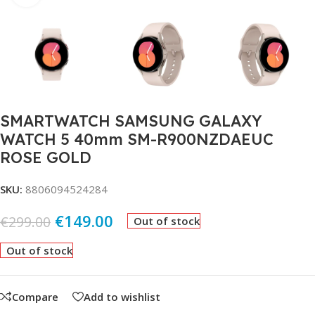
SMARTWATCH SAMSUNG GALAXY
WATCH 5 40mm SM-R900NZDAEUC
ROSE GOLD
SKU:
8806094524284
€
149.00
€
299.00
Out of stock
Out of stock
Compare
Add to wishlist