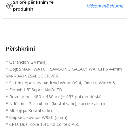
24 orë për kthim të
Mësoni më shumë
produktit
Përshkrimi
* Garancion: 24 muaj
* Lloji: SMARTWATCH SAMSUNG GALAXY WATCH 6 44mm
SM-R940NZSAEUC SILVER
* Sistemi operativ: Android Wear OS 4, One UI Watch 5
* Ekrani: 1.5” Super AMOLED
* Rezolucioni: 480 x 480 px (~ 453 ppi dendësia)
* Ndërtimi: Para xhami (kristal safir), kornizë alumini
* Mbrojtja: Kristal safiri
* Chipset: Exynos W930 (5 nm)
* CPU: Dual-core 1.4GHz Cortex-A55