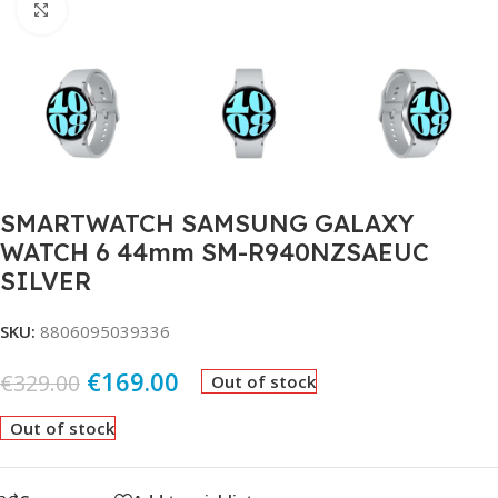
Click to enlarge
SMARTWATCH SAMSUNG GALAXY
WATCH 6 44mm SM-R940NZSAEUC
SILVER
SKU:
8806095039336
€
169.00
€
329.00
Out of stock
Out of stock