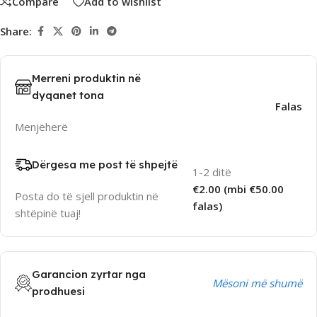
Compare
Add to wishlist
Share:
Merreni produktin në
dyqanet tona
Falas
Menjëherë
Dërgesa me post të shpejtë
1-2 ditë
€2.00 (mbi €50.00
Posta do të sjell produktin në
falas)
shtëpinë tuaj!
Garancion zyrtar nga
Mësoni më shumë
prodhuesi