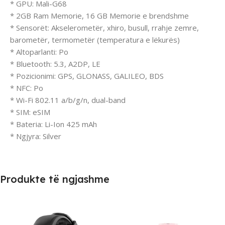
* GPU: Mali-G68
* 2GB Ram Memorie, 16 GB Memorie e brendshme
* Sensorët: Akselerometër, xhiro, busull, rrahje zemre,
barometër, termometër (temperatura e lëkurës)
* Altoparlanti: Po
* Bluetooth: 5.3, A2DP, LE
* Pozicionimi: GPS, GLONASS, GALILEO, BDS
* NFC: Po
* Wi-Fi 802.11 a/b/g/n, dual-band
* SIM: eSIM
* Bateria: Li-Ion 425 mAh
* Ngjyra: Silver
Produkte të ngjashme