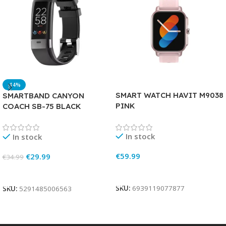
-14%
SMART WATCH HAVIT M9038
SMARTBAND CANYON
PINK
COACH SB-75 BLACK
In stock
In stock
€
59.99
€
29.99
€
34.99
Add To Cart
Add To Cart
SKU:
6939119077877
SKU:
5291485006563