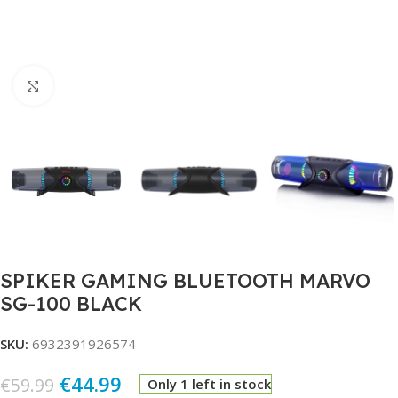
Click to enlarge
SPIKER GAMING BLUETOOTH MARVO
SG-100 BLACK
SKU:
6932391926574
€
44.99
€
59.99
Only 1 left in stock