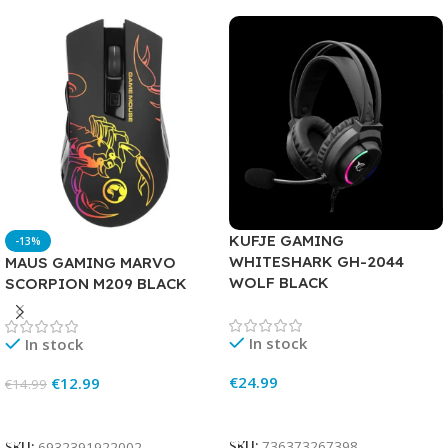
KUFJE GAMING
-13%
WHITESHARK GH-2044
MAUS GAMING MARVO
WOLF BLACK
SCORPION M209 BLACK
In stock
In stock
€
24.99
€
12.99
€
14.99
Add To Cart
Add To Cart
SKU:
736373267398
SKU:
6932391922002