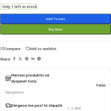
Only 1 left in stock
Alternative:
Add To Cart
Buy Now
Compare
Add to wishlist
Share:
Merreni produktin në
dyqanet tona
Falas
Menjëherë
Dërgesa me post të shpejtë
1-2 ditë