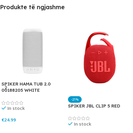
Produkte të ngjashme
SPIKER HAMA TUB 2.0
00188205 WHITE
-21%
SPIKER JBL CLIP 5 RED
In stock
€
24.99
In stock
Add To Cart