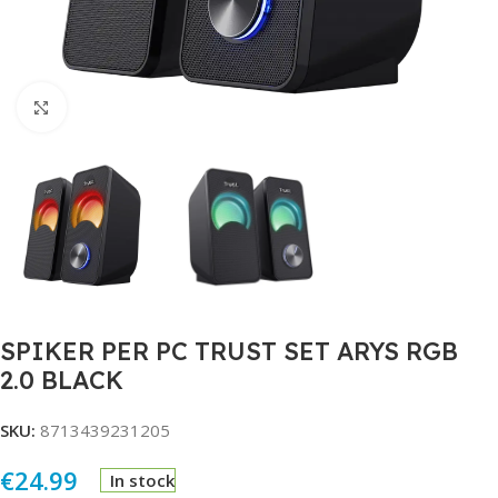
Click to enlarge
SPIKER PER PC TRUST SET ARYS RGB
2.0 BLACK
SKU:
8713439231205
€
24.99
In stock