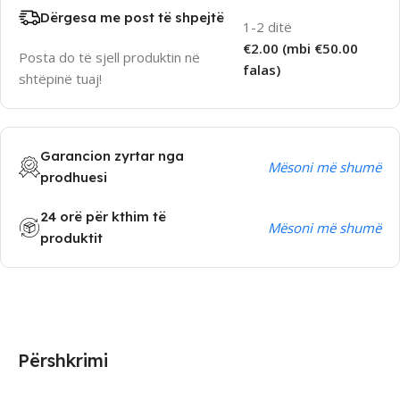
Dërgesa me post të shpejtë
1-2 ditë
€2.00 (mbi €50.00
Posta do të sjell produktin në
falas)
shtëpinë tuaj!
Garancion zyrtar nga
Mësoni më shumë
prodhuesi
24 orë për kthim të
Mësoni më shumë
produktit
Përshkrimi