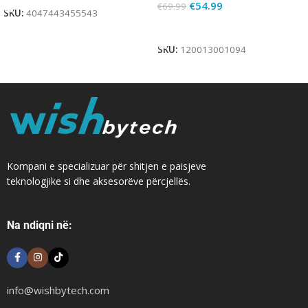
€
54.99
€
69.99
SKU:
4047443455543
Add To Cart
SKU:
120013001094
Kompani e specializuar për shitjen e paisjeve
teknologjike si dhe aksesorëve përcjellës.
Na ndiqni në:
info@wishbytech.com