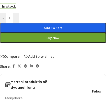
In stock
Alternative:
-
+
Add To Cart
Buy Now
Compare
Add to wishlist
Share:
Merreni produktin në
dyqanet tona
Falas
Menjëherë