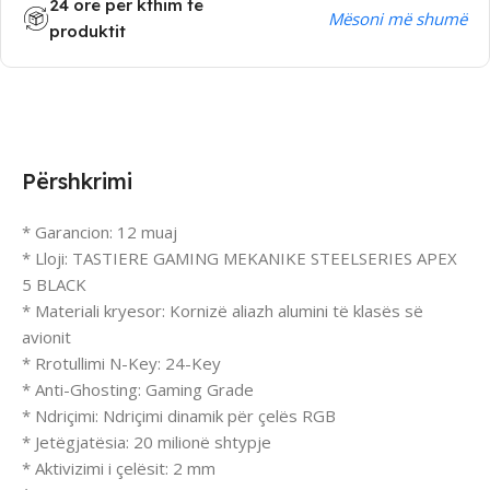
24 orë për kthim të
Mësoni më shumë
produktit
Përshkrimi
* Garancion: 12 muaj
* Lloji: TASTIERE GAMING MEKANIKE STEELSERIES APEX
5 BLACK
* Materiali kryesor: Kornizë aliazh alumini të klasës së
avionit
* Rrotullimi N-Key: 24-Key
* Anti-Ghosting: Gaming Grade
* Ndriçimi: Ndriçimi dinamik për çelës RGB
* Jetëgjatësia: 20 milionë shtypje
* Aktivizimi i çelësit: 2 mm