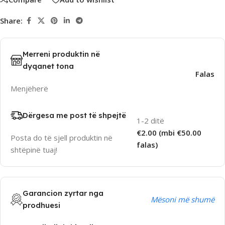
Share:
Merreni produktin në
dyqanet tona
Falas
Menjëherë
Dërgesa me post të shpejtë
1-2 ditë
€2.00 (mbi €50.00
Posta do të sjell produktin në
falas)
shtëpinë tuaj!
Garancion zyrtar nga
Mësoni më shumë
prodhuesi