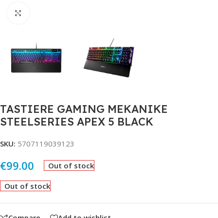
Click to enlarge
TASTIERE GAMING MEKANIKE
STEELSERIES APEX 5 BLACK
SKU:
5707119039123
€
99.00
Out of stock
Out of stock
Compare
Add to wishlist