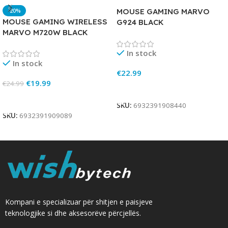
MOUSE GAMING MARVO
-20%
MOUSE GAMING WIRELESS
G924 BLACK
MARVO M720W BLACK
In stock
In stock
€
22.99
€
19.99
€
24.99
Add To Cart
Add To Cart
SKU:
6932391908440
SKU:
6932391909089
Kompani e specializuar për shitjen e paisjeve
teknologjike si dhe aksesorëve përcjellës.