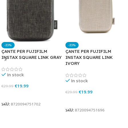
-33%
-33%
ÇANTE PER FUJIFILM
ÇANTE PER FUJIFILM
INSTAX SQUARE LINK GRAY
INSTAX SQUARE LINK
IVORY
In stock
In stock
€
19.99
€
29.99
€
19.99
€
29.99
Add To Cart
Add To Cart
SKU:
8720094751702
SKU:
8720094751696