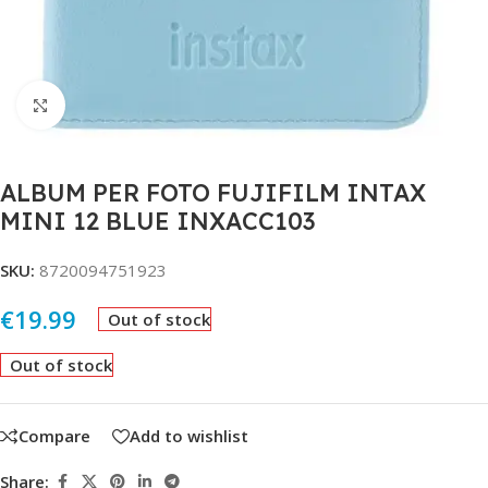
Click to enlarge
ALBUM PER FOTO FUJIFILM INTAX
MINI 12 BLUE INXACC103
SKU:
8720094751923
€
19.99
Out of stock
Out of stock
Compare
Add to wishlist
Share: