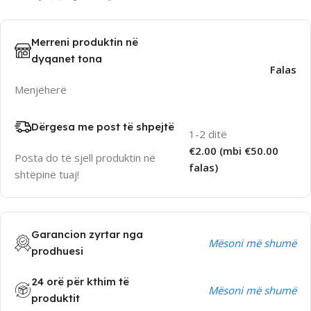
Merreni produktin në
dyqanet tona
Falas
Menjëherë
Dërgesa me post të shpejtë
1-2 ditë
€2.00 (mbi €50.00
Posta do të sjell produktin në
falas)
shtëpinë tuaj!
Garancion zyrtar nga
Mësoni më shumë
prodhuesi
24 orë për kthim të
Mësoni më shumë
produktit