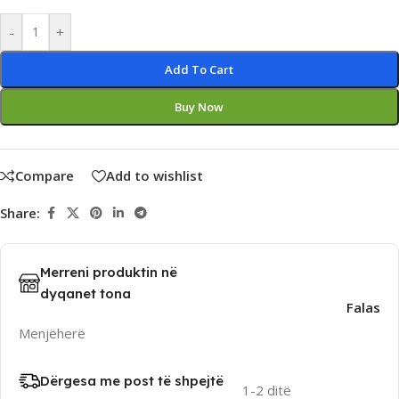
Alternative:
-
+
Add To Cart
Buy Now
Compare
Add to wishlist
Share:
Merreni produktin në
dyqanet tona
Falas
Menjëherë
Dërgesa me post të shpejtë
1-2 ditë