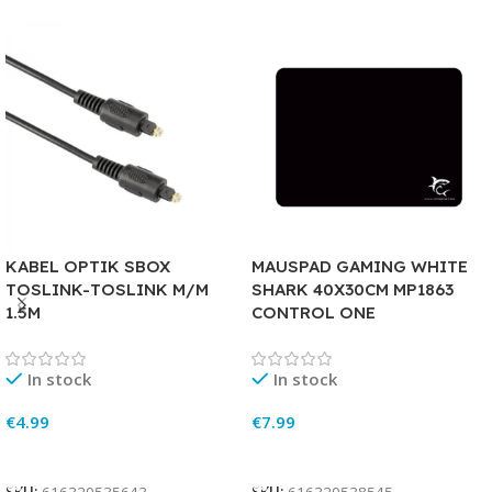
KABEL OPTIK SBOX
MAUSPAD GAMING WHITE
TOSLINK-TOSLINK M/M
SHARK 40X30CM MP1863
1.5M
CONTROL ONE
In stock
In stock
€
4.99
€
7.99
Add To Cart
Add To Cart
SKU:
616320535643
SKU:
616320538545