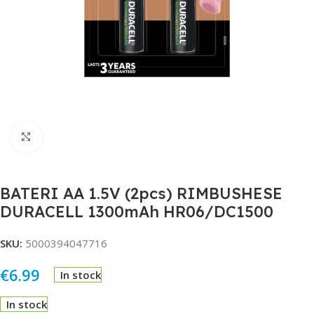
Click to enlarge
BATERI AA 1.5V (2pcs) RIMBUSHESE
DURACELL 1300mAh HR06/DC1500
SKU:
5000394047716
€
6.99
In stock
In stock