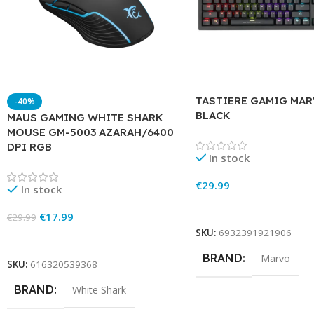
TASTIERE GAMIG MAR
-40%
BLACK
MAUS GAMING WHITE SHARK
MOUSE GM-5003 AZARAH/6400
DPI RGB
In stock
€
29.99
In stock
Add To Cart
€
17.99
€
29.99
SKU:
6932391921906
Add To Cart
BRAND
Marvo
SKU:
616320539368
BRAND
White Shark