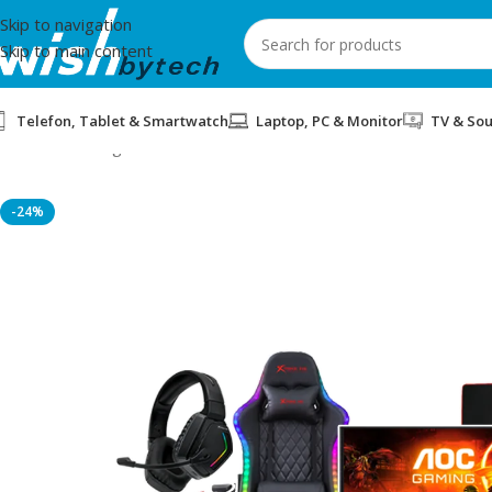
Skip to navigation
Skip to main content
Telefon, Tablet & Smartwatch
Laptop, PC & Monitor
TV & So
Home
/
Gaming
/
BUNDLE LOVE PC BLD AMD RYZEN 7 5700X RT
-24%