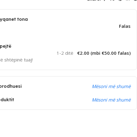
dyqanet tona
Falas
pejtë
1-2 ditë
€2.00 (mbi €50.00 falas)
në shtëpinë tuaj!
prodhuesi
Mësoni më shumë
oduktit
Mësoni më shumë