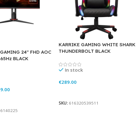
KARRIKE GAMING WHITE SHARK
THUNDERBOLT BLACK
GAMING 24″ FHD AOC
165Hz BLACK
In stock
€
289.00
9.00
Add To Cart
rt
SKU:
616320539511
86140225