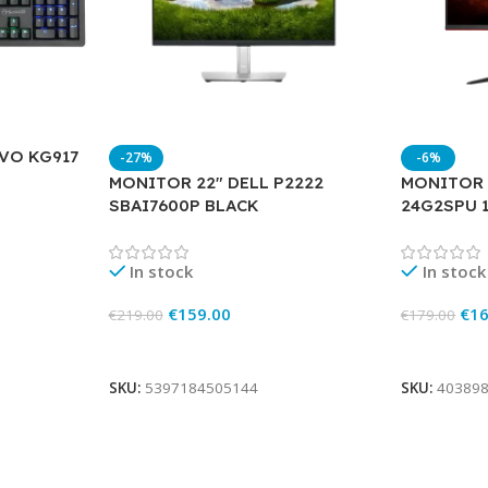
VO KG917
-27%
-6%
MONITOR 22″ DELL P2222
MONITOR 
SBAI7600P BLACK
24G2SPU 
In stock
In stock
€
159.00
€
16
€
219.00
€
179.00
Add To Cart
Add To Ca
SKU:
5397184505144
SKU:
40389