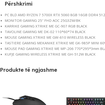
Përshkrimi
PC BLD AMD RYZEN 7 5700X RTX 5060 8GB 16GB DDR4 5
MONITOR GAMING 25″ FHD AOC 25G3ZM/BK
KARRIKE GAMING XTRIKE ME GC-907 RGB BLACK
TAVOLINE GAMING ME DK-02 110*60*74 BLACK
MOUSE GAMING XTRIKE ME GW-610 WIRELESS BLACK
TASTIERE GAMING MEKANIKE XTRIKE ME GK-985P MINI 6
MOUSE PAD GAMING XTRIKE ME MP-206 770*295*3mm BL
KUFJE GAMING WIRELESS XTRIKE ME GH-512W BLACK
Produkte të ngjashme