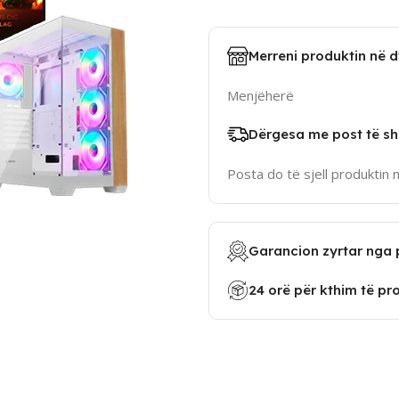
Merreni produktin në 
Menjëherë
Dërgesa me post të sh
Posta do të sjell produktin 
Garancion zyrtar nga 
24 orë për kthim të pr