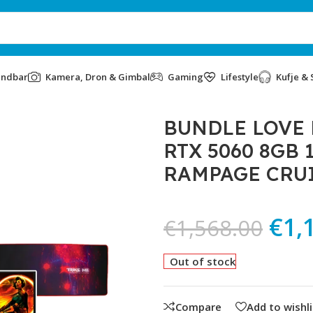
undbar
Kamera, Dron & Gimbal
Gaming
Lifestyle
Kufje & 
X 5060 8GB 16GB DDR4 512SSD 750W RAMPAGE CRUISER V2 M
BUNDLE LOVE 
RTX 5060 8GB 
RAMPAGE CRUI
€
1,
€
1,568.00
Out of stock
Compare
Add to wishli