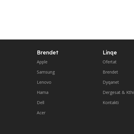
Brendet
Linqe
Apple
Ofertat
Samsung
Brendet
Lenovo
Dyqanet
Hama
Dergesat & Kth
Dell
Kontakti
Acer