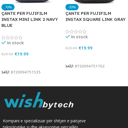
-33%
-33%
ÇANTE PER FUJIFILM
ÇANTE PER FUJIFILM
INSTAX MINI LINK 2 NAVY
INSTAX SQUARE LINK GRAY
BLUE
In stock
In stock
€
19.99
€
29.99
€
19.99
€
29.99
Add To Cart
Add To Cart
SKU:
8720094751702
SKU:
8720094751535
Kompani e specializuar për shitjen e paisjeve
teknologjike si dhe aksesorëve përcjellës.