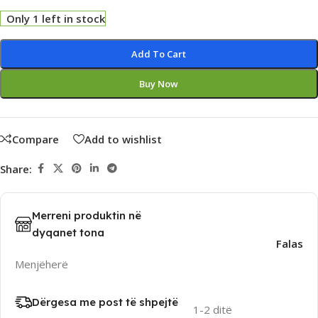
Only 1 left in stock
Alternative:
Add To Cart
Buy Now
Compare
Add to wishlist
Share:
Merreni produktin në
dyqanet tona
Falas
Menjëherë
Dërgesa me post të shpejtë
1-2 ditë