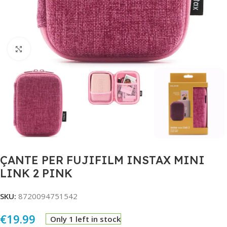
Click to enlarge
ÇANTE PER FUJIFILM INSTAX MINI
LINK 2 PINK
SKU:
8720094751542
€
19.99
Only 1 left in stock