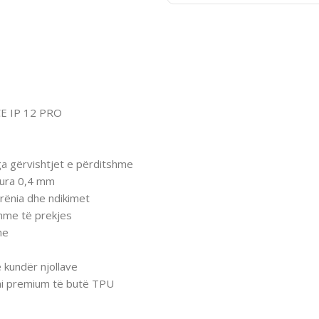
E IP 12 PRO
nga gërvishtjet e përditshme
tura 0,4 mm
a rënia dhe ndikimet
shme të prekjes
me
 kundër njollave
oni premium të butë TPU