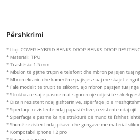
Përshkrimi
* Lloji: COVER HYBRID BENKS DROP BENKS DROP RESITENC
* Materiali: TPU
* Trashësia: 1.5 mm
* Mbulon të gjithë trupin e telefonit dhe mbron pajisjen tuaj 
* Mbron ekranin dhe kamerën e pajisjes suaj me skajet e ngri
* Falë modelit të trupit të silikonit, ajo mbron pajisjen tuaj ng
* Struktura e saj e pasme mat siguron një ndjesi të shkëlqye
* Dizajn rezistent ndaj gishtërinjve, sipërfaqe jo e rrëshqitsh
* Sipërfaqe rezistente ndaj papastërtive, rezistente ndaj ujit
* Sipërfaqja e pasme ka një strukturë që mund të fshihet lehtë
* Shumë rezistent ndaj pikave dhe gungave me material silik
* Kompotabil: iphone 12 pro
* Ngjyra: e bardhë