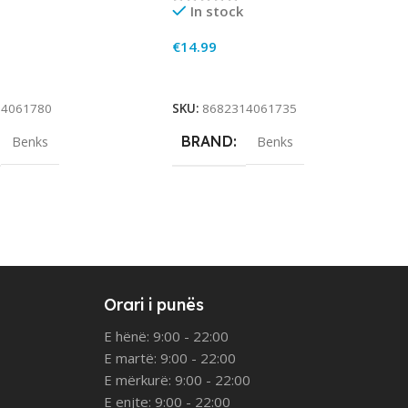
In stock
€
14.99
rt
Add To Cart
14061780
SKU:
8682314061735
BRAND
Benks
Benks
Orari i punës
E hënë: 9:00 - 22:00
E martë: 9:00 - 22:00
E mërkurë: 9:00 - 22:00
E enjte: 9:00 - 22:00