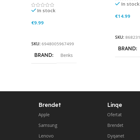
In stock
In stock
€
14.99
€
9.99
Add To Ca
Add To Cart
SKU:
86823
SKU:
6948005967499
BRAND
BRAND
Benks
Brendet
Linqe
Apple
Ofertat
Samsung
Brendet
Lenovo
Dyqanet