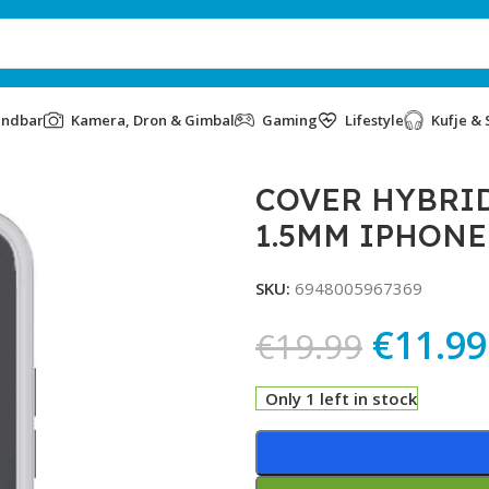
undbar
Kamera, Dron & Gimbal
Gaming
Lifestyle
Kufje & 
 RESISTANCE 1.5MM IPHONE 12 PRO WHITE
COVER HYBRI
1.5MM IPHONE
SKU:
6948005967369
€
11.99
€
19.99
Only 1 left in stock
Alternative: