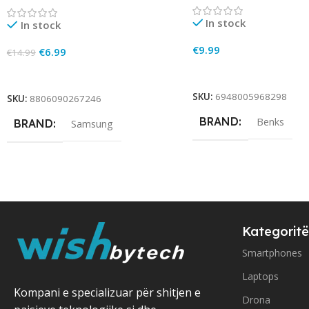
In stock
In stock
€
9.99
€
6.99
€
14.99
Add To Cart
Add To Cart
SKU:
6948005968298
SKU:
8806090267246
BRAND
Benks
BRAND
Samsung
Kategoritë
Smartphones
Laptops
Kompani e specializuar për shitjen e
Drona