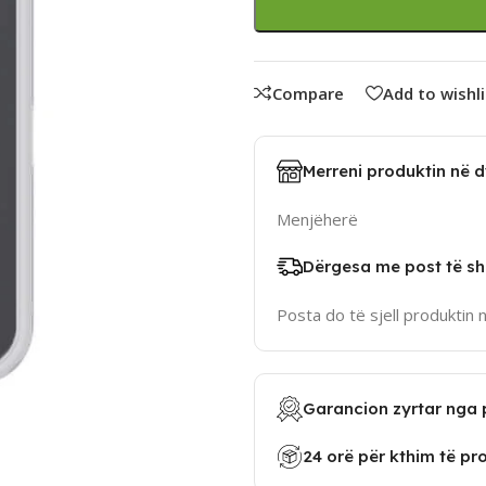
Compare
Add to wishli
Merreni produktin në 
Menjëherë
Dërgesa me post të sh
Posta do të sjell produktin 
Garancion zyrtar nga 
24 orë për kthim të pr