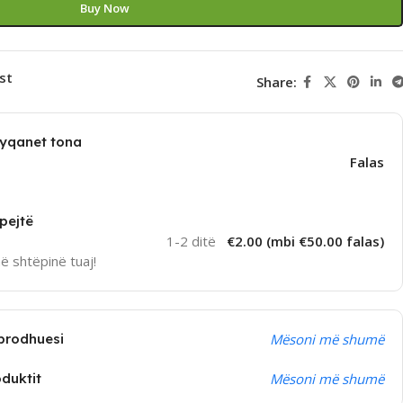
Buy Now
st
Share:
dyqanet tona
Falas
pejtë
1-2 ditë
€2.00 (mbi €50.00 falas)
në shtëpinë tuaj!
prodhuesi
Mësoni më shumë
oduktit
Mësoni më shumë