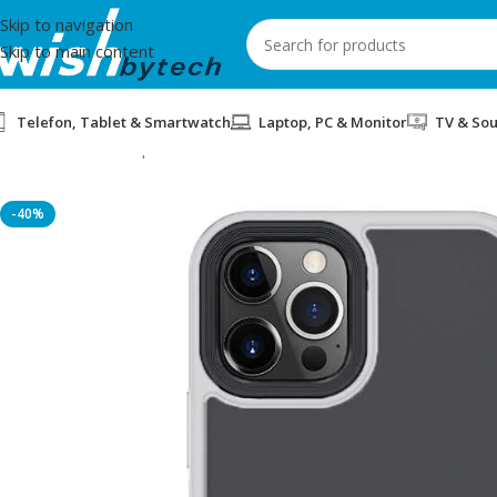
Skip to navigation
Skip to main content
Telefon, Tablet & Smartwatch
Laptop, PC & Monitor
TV & So
Home
/
Aksesorë për mobil dhe IT
/
COVER HYBRID BENKS DROP
-40%