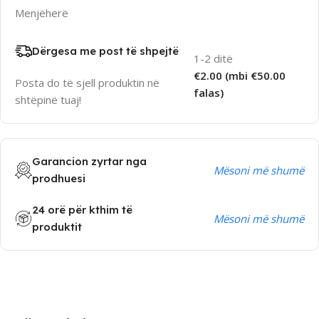
Menjëherë
Dërgesa me post të shpejtë
1-2 ditë
€2.00 (mbi €50.00
Posta do të sjell produktin në
falas)
shtëpinë tuaj!
Garancion zyrtar nga
Mësoni më shumë
prodhuesi
24 orë për kthim të
Mësoni më shumë
produktit