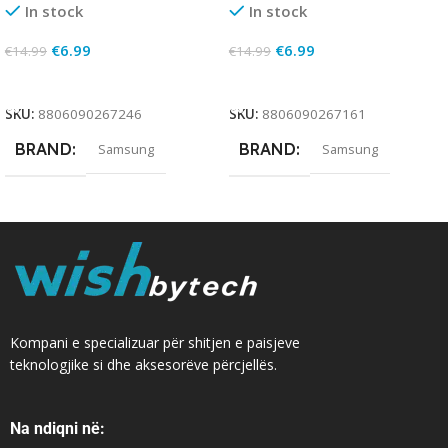
In stock
In stock
€
6.99
€
6.99
€
14.99
€
14.99
Add To Cart
Add To Cart
SKU:
8806090267246
SKU:
8806090267161
BRAND
BRAND
Samsung
Samsung
Kompani e specializuar për shitjen e paisjeve
teknologjike si dhe aksesorëve përcjellës.
Na ndiqni në: