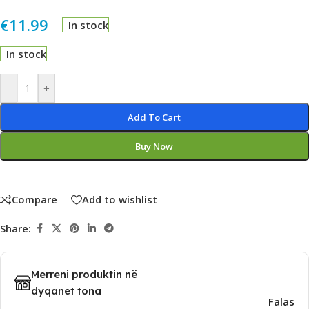
€
11.99
In stock
In stock
Alternative:
-
+
Add To Cart
Buy Now
Compare
Add to wishlist
Share:
Merreni produktin në
dyqanet tona
Falas