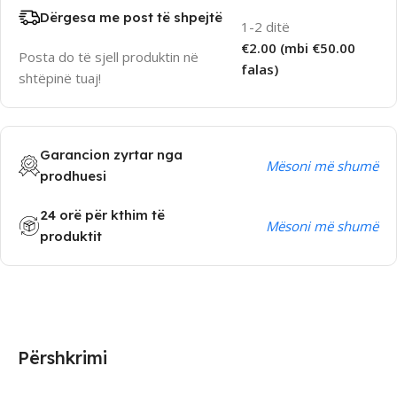
Dërgesa me post të shpejtë
1-2 ditë
€2.00 (mbi €50.00
Posta do të sjell produktin në
falas)
shtëpinë tuaj!
Garancion zyrtar nga
Mësoni më shumë
prodhuesi
24 orë për kthim të
Mësoni më shumë
produktit
Përshkrimi