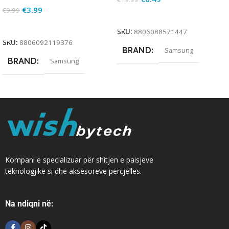
€
3.99
€
9.99
Add To Cart
Add To Cart
SKU:
8806088571447
SKU:
8806092119376
BRAND
Samsung
BRAND
Samsung
Kompani e specializuar për shitjen e paisjeve
teknologjike si dhe aksesorëve përcjellës.
Na ndiqni në: