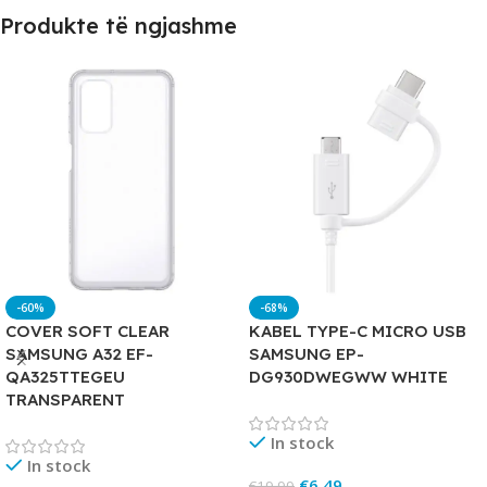
Produkte të ngjashme
-60%
-68%
COVER SOFT CLEAR
KABEL TYPE-C MICRO USB
SAMSUNG A32 EF-
SAMSUNG EP-
QA325TTEGEU
DG930DWEGWW WHITE
TRANSPARENT
In stock
In stock
€
6.49
€
19.99