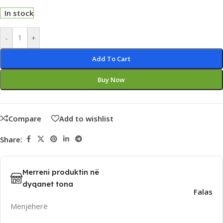
In stock
Alternative:
-
+
Add To Cart
Buy Now
Compare
Add to wishlist
Share:
Merreni produktin në
dyqanet tona
Falas
Menjëherë