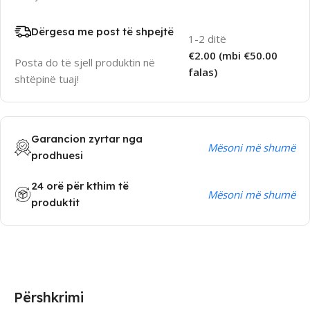
Dërgesa me post të shpejtë
1-2 ditë
€2.00 (mbi €50.00
Posta do të sjell produktin në
falas)
shtëpinë tuaj!
Garancion zyrtar nga
Mësoni më shumë
prodhuesi
24 orë për kthim të
Mësoni më shumë
produktit
Përshkrimi