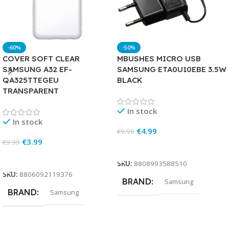
-60%
-50%
COVER SOFT CLEAR
MBUSHES MICRO USB
SAMSUNG A32 EF-
SAMSUNG ETA0U10EBE 3.5W
QA325TTEGEU
BLACK
TRANSPARENT
In stock
In stock
€
4.99
€
9.99
€
3.99
€
9.99
Add To Cart
Add To Cart
SKU:
8808993588510
SKU:
8806092119376
BRAND
Samsung
BRAND
Samsung