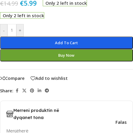
€
5.99
€
14.99
Only 2 left in stock
Only 2 left in stock
Alternative:
-
+
Add To Cart
Buy Now
Compare
Add to wishlist
Share:
Merreni produktin në
dyqanet tona
Falas
Menjëherë