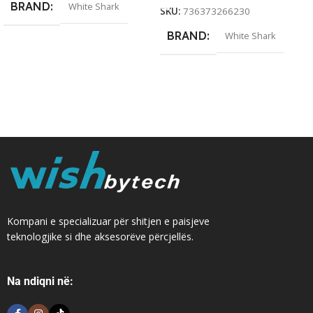
BRAND
White Shark
SKU:
736373266230
BRAND
White Shark
Kompani e specializuar për shitjen e paisjeve
teknologjike si dhe aksesorëve përcjellës.
Na ndiqni në: