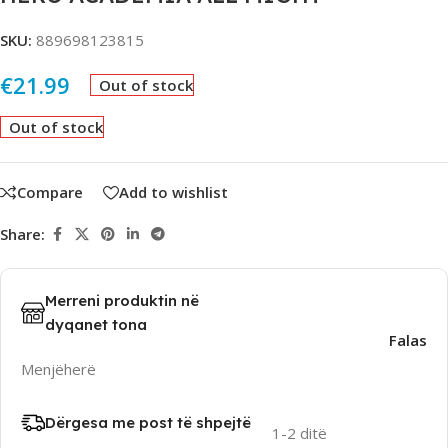
SKU:
889698123815
€
21.99
Out of stock
Out of stock
Compare
Add to wishlist
Share:
Merreni produktin në
dyqanet tona
Falas
Menjëherë
Dërgesa me post të shpejtë
1-2 ditë