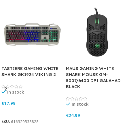
TASTIERE GAMING WHITE
MAUS GAMING WHITE
SHARK GK1924 VIKING 2
SHARK MOUSE GM-
5007/6400 DPI GALAHAD
BLACK
In stock
€
17.99
In stock
Add To Cart
€
24.99
SKU:
616320538828
Add To Cart