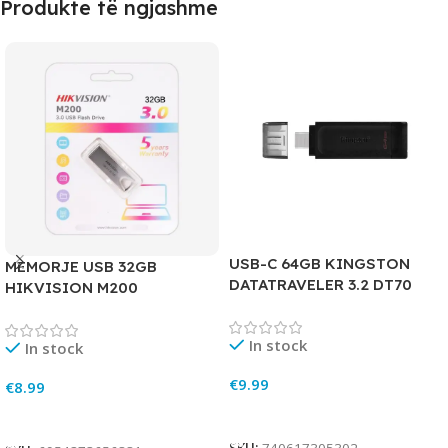
Produkte të ngjashme
USB-C 64GB KINGSTON
MEMORJE USB 32GB
DATATRAVELER 3.2 DT70
HIKVISION M200
In stock
In stock
€
9.99
€
8.99
Add To Cart
Add To Cart