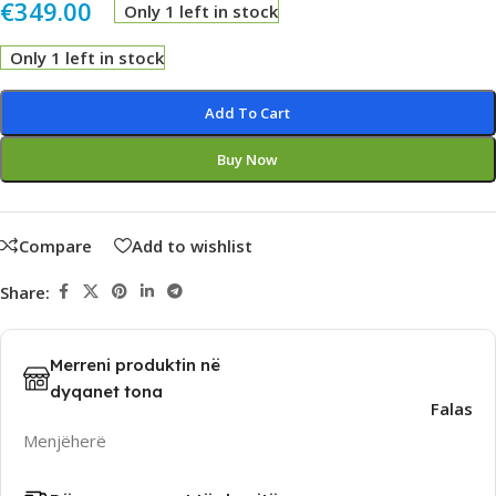
€
349.00
Only 1 left in stock
Only 1 left in stock
Alternative:
Add To Cart
Buy Now
Compare
Add to wishlist
Share:
Merreni produktin në
dyqanet tona
Falas
Menjëherë