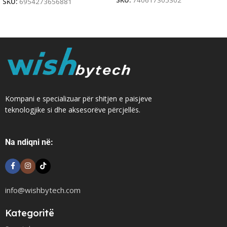
SKU:
740617305302
SKU:
6954273656881
Kompani e specializuar për shitjen e paisjeve
teknologjike si dhe aksesorëve përcjellës.
Na ndiqni në:
info@wishbytech.com
Kategoritë