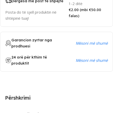
Dërgesa me post të shpejtë
1-2 ditë
€2.00 (mbi €50.00
Posta do të sjell produktin në
falas)
shtëpinë tuaj!
Garancion zyrtar nga
Mësoni më shumë
prodhuesi
24 orë për kthim të
Mësoni më shumë
produktit
Përshkrimi