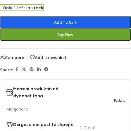
Only 1 left in stock
Alternative:
Add To Cart
Buy Now
Compare
Add to wishlist
Share:
Merreni produktin në
dyqanet tona
Falas
Menjëherë
Dërgesa me post të shpejtë
1-2 ditë