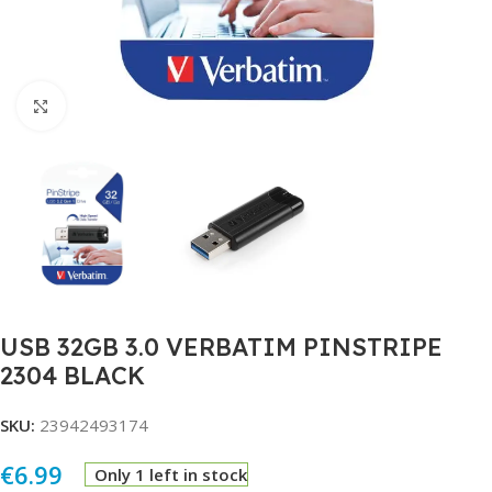
Click to enlarge
USB 32GB 3.0 VERBATIM PINSTRIPE
2304 BLACK
SKU:
23942493174
€
6.99
Only 1 left in stock