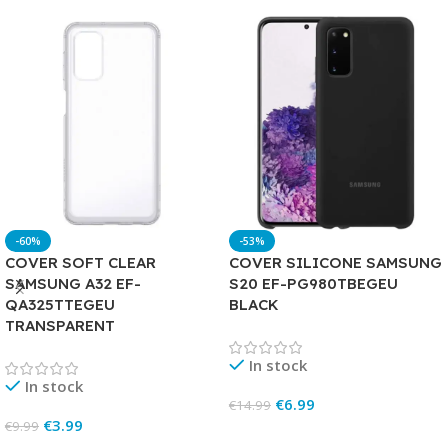
-60%
-53%
COVER SOFT CLEAR
COVER SILICONE SAMSUNG
SAMSUNG A32 EF-
S20 EF-PG980TBEGEU
QA325TTEGEU
BLACK
TRANSPARENT
In stock
In stock
€
6.99
€
14.99
€
3.99
€
9.99
Add To Cart