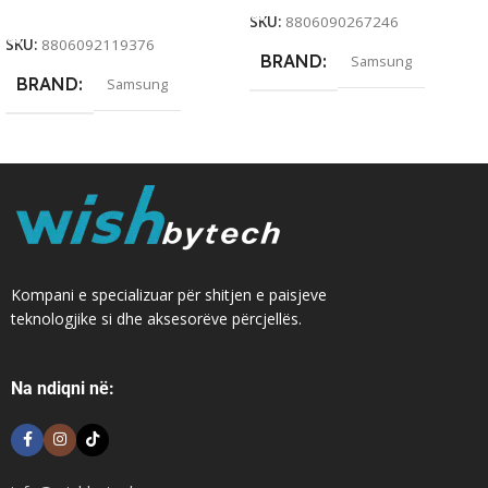
Add To Cart
SKU:
8806090267246
SKU:
8806092119376
BRAND
Samsung
BRAND
Samsung
Kompani e specializuar për shitjen e paisjeve
teknologjike si dhe aksesorëve përcjellës.
Na ndiqni në: