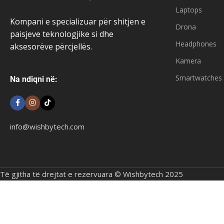
Laptops
Kompani e specializuar për shitjen e
Drona
paisjeve teknologjike si dhe
Headphones
aksesorëve përcjellës.
Kamera
Smartwatches
Na ndiqni në:
info@wishbytech.com
Të gjitha të drejtat e rezervuara © Wishbytech 2025