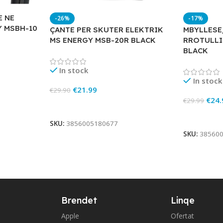
E NE
-26%
-17%
Y MSBH-10
ÇANTE PER SKUTER ELEKTRIK
MBYLLESE
MS ENERGY MSB-20R BLACK
RROTULLI
BLACK
In stock
In stock
€
21.99
€
29.90
€
24.
€
29.99
Add To Cart
Add To Ca
SKU:
3856005180677
SKU:
38560
Brendet
Linqe
Apple
Ofertat