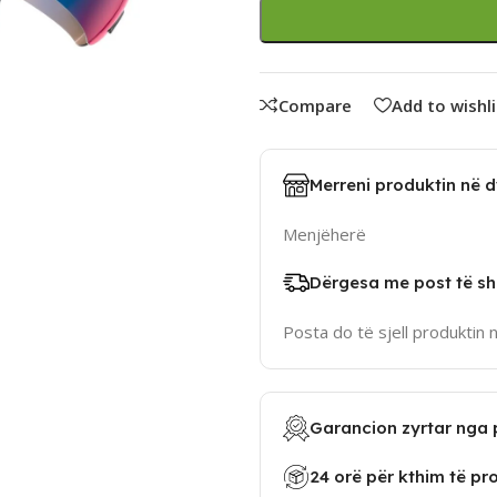
Compare
Add to wishli
Merreni produktin në 
Menjëherë
Dërgesa me post të sh
Posta do të sjell produktin 
Garancion zyrtar nga 
24 orë për kthim të pr