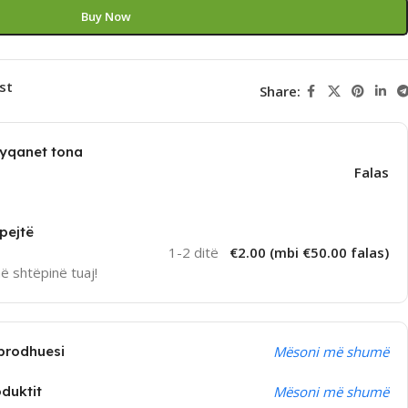
Buy Now
st
Share:
dyqanet tona
Falas
pejtë
1-2 ditë
€2.00 (mbi €50.00 falas)
në shtëpinë tuaj!
prodhuesi
Mësoni më shumë
oduktit
Mësoni më shumë