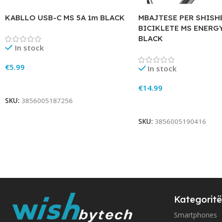
KABLLO USB-C MS 5A 1m BLACK
MBAJTESE PER SHISH
BICIKLETE MS ENERG
BLACK
In stock
€
5.99
In stock
Add To Cart
€
14.99
SKU:
3856005187256
Add To Cart
SKU:
3856005190416
Kategoritë
Smartphones