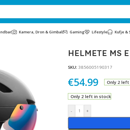
undbar
Kamera, Dron & Gimbal
Gaming
Lifestyle
Kufje & 
HELMETE MS E
SKU:
3856005190317
€
54.99
Only 2 left
Only 2 left in stock
Alternative:
-
+