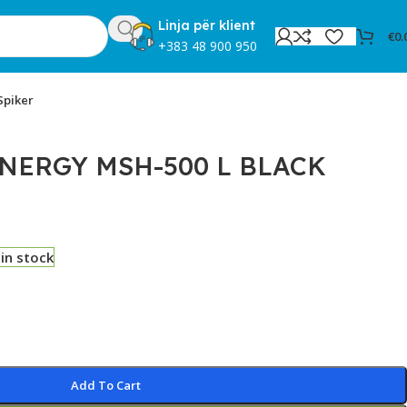
Linja për klient
€
0.
+383 48 900 950
Spiker
NERGY MSH-500 L BLACK
 in stock
Add To Cart