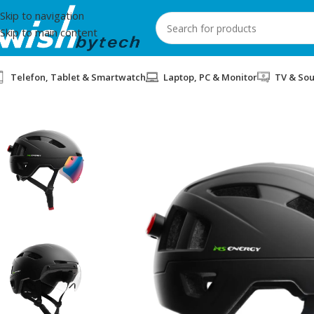
Skip to navigation
Skip to main content
Telefon, Tablet & Smartwatch
Laptop, PC & Monitor
TV & So
Home
/
MS
/
HELMETE MS ENERGY MSH-500 L BLACK