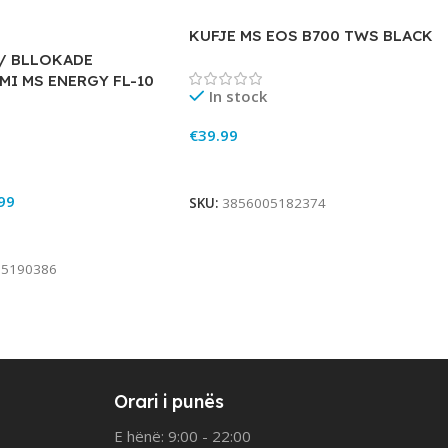
KUFJE MS EOS B700 TWS BLACK
/ BLLOKADE
MI MS ENERGY FL-10
In stock
€
39.99
Add To Cart
99
SKU:
3856005182374
rt
05190386
Orari i punës
E hënë: 9:00 - 22:00