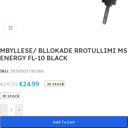
Click to enlarge
MBYLLESE/ BLLOKADE RROTULLIMI MS
ENERGY FL-10 BLACK
SKU:
3856005190386
€
24.99
€
29.99
In stock
In stock
Alternative:
-
+
Add To Cart