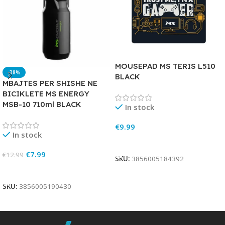
MOUSEPAD MS TERIS L510
-38%
BLACK
MBAJTES PER SHISHE NE
BICIKLETE MS ENERGY
MSB-10 710ml BLACK
In stock
€
9.99
In stock
Add To Cart
€
7.99
€
12.99
SKU:
3856005184392
Add To Cart
SKU:
3856005190430