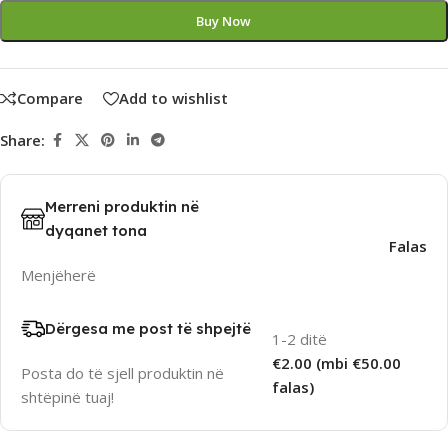
Buy Now
Compare
Add to wishlist
Share:
Merreni produktin në
dyqanet tona
Falas
Menjëherë
Dërgesa me post të shpejtë
1-2 ditë
€2.00 (mbi €50.00
Posta do të sjell produktin në
falas)
shtëpinë tuaj!