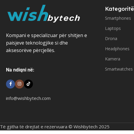
Kategoritë
Smartphones
Laptops
Kompani e specializuar për shitjen e
Drona
paisjeve teknologjike si dhe
Headphones
aksesorëve përcjellës.
Kamera
Smartwatches
Na ndiqni në:
info@wishbytech.com
Të gjitha të drejtat e rezervuara © Wishbytech 2025