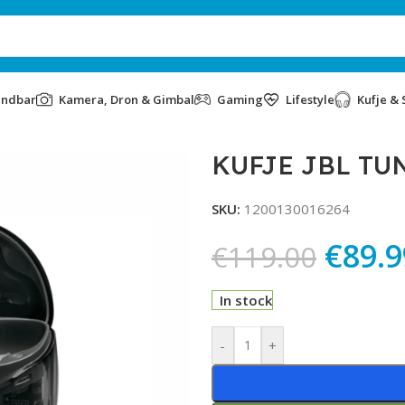
undbar
Kamera, Dron & Gimbal
Gaming
Lifestyle
Kufje & 
KUFJE JBL TU
SKU:
1200130016264
€
89.9
€
119.00
In stock
Alternative:
-
+