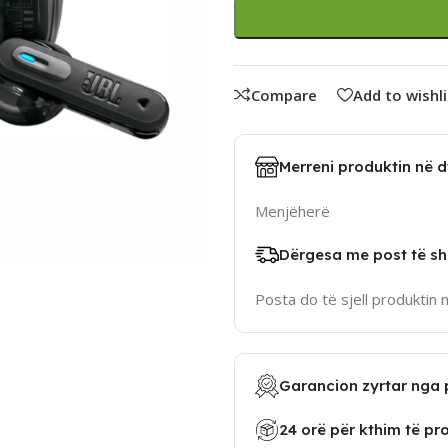
Compare
Add to wishli
Merreni produktin në 
Menjëherë
Dërgesa me post të sh
Posta do të sjell produktin 
Garancion zyrtar nga 
24 orë për kthim të pr