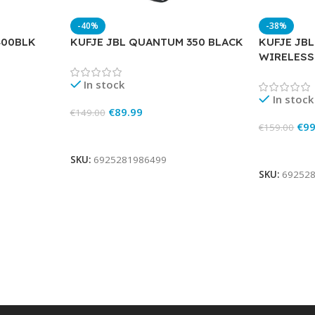
-40%
-38%
400BLK
KUFJE JBL QUANTUM 350 BLACK
KUFJE JBL
WIRELESS
In stock
In stock
€
89.99
€
149.00
€
99
€
159.00
Add To Cart
Add To Ca
SKU:
6925281986499
SKU:
69252