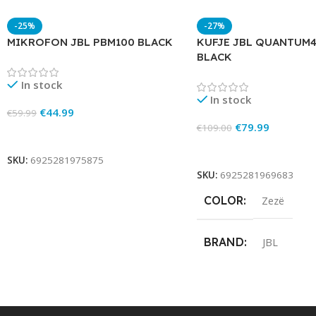
-25%
-27%
MIKROFON JBL PBM100 BLACK
KUFJE JBL QUANTUM
BLACK
In stock
In stock
€
44.99
€
59.99
€
79.99
€
109.00
Add To Cart
Add To Cart
SKU:
6925281975875
SKU:
6925281969683
COLOR
Zezë
BRAND
JBL