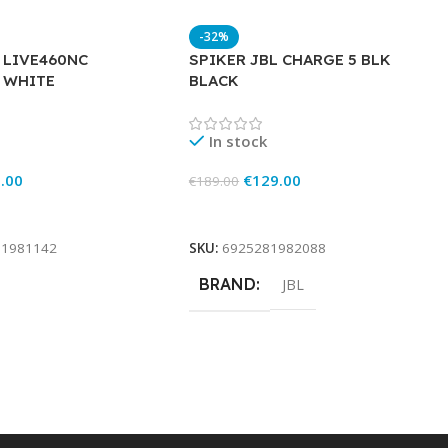
-32%
 LIVE460NC
SPIKER JBL CHARGE 5 BLK
 WHITE
BLACK
In stock
.00
€
129.00
€
189.00
rt
Add To Cart
81981142
SKU:
6925281982088
BRAND
JBL