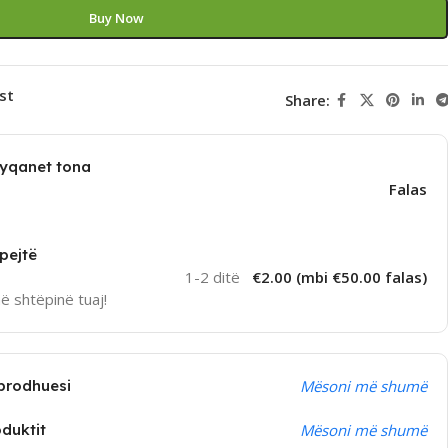
Buy Now
st
Share:
dyqanet tona
Falas
pejtë
1-2 ditë
€2.00 (mbi €50.00 falas)
në shtëpinë tuaj!
prodhuesi
Mësoni më shumë
oduktit
Mësoni më shumë