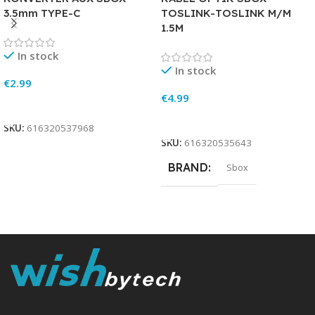
3.5mm TYPE-C
TOSLINK-TOSLINK M/M
1.5M
In stock
In stock
€
2.99
€
4.99
Add To Cart
Add To Cart
SKU:
616320537968
SKU:
616320535643
BRAND
Sbox