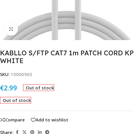
Click to enlarge
KABLLO S/FTP CAT7 1m PATCH CORD KP
WHITE
SKU:
10006963
€
2.99
Out of stock
Out of stock
Compare
Add to wishlist
Share: