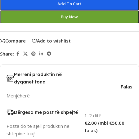
Add To Cart
Buy Now
Compare
Add to wishlist
Share:
Merreni produktin në
dyqanet tona
Falas
Menjëherë
Dërgesa me post të shpejtë
1-2 ditë
€2.00 (mbi €50.00
Posta do të sjell produktin në
falas)
shtëpinë tuaj!