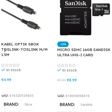
KABEL OPTIK SBOX
-10%
TOSLINK-TOSLINK M/M
MICRO SDHC 16GB SANDISK
1.5M
ULTRA UHS-I CARD
In stock
In stock
€
4.99
€
8.99
€
9.99
Add To Cart
Add To Cart
SKU:
616320535643
SKU:
619659058319
BRAND
Sbox
BRAND
Sandisk