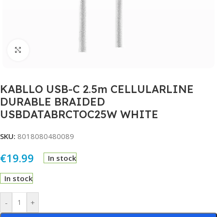
Click to enlarge
KABLLO USB-C 2.5m CELLULARLINE
DURABLE BRAIDED
USBDATABRCTOC25W WHITE
SKU:
8018080480089
€
19.99
In stock
In stock
Alternative:
-
+