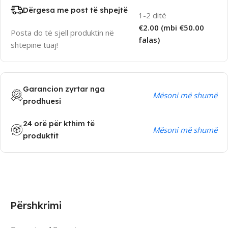
Dërgesa me post të shpejtë
1-2 ditë
€2.00 (mbi €50.00
Posta do të sjell produktin në
falas)
shtëpinë tuaj!
Garancion zyrtar nga
Mësoni më shumë
prodhuesi
24 orë për kthim të
Mësoni më shumë
produktit
Përshkrimi