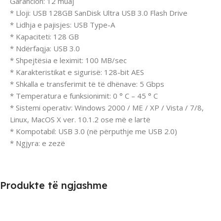
Garancion: 12 muaj
* Lloji: USB 128GB SanDisk Ultra USB 3.0 Flash Drive
* Lidhja e pajisjes: USB Type-A
* Kapaciteti: 128 GB
* Ndërfaqja: USB 3.0
* Shpejtësia e leximit: 100 MB/sec
* Karakteristikat e sigurisë: 128-bit AES
* Shkalla e transferimit të të dhënave: 5 Gbps
* Temperatura e funksionimit: 0 ° C – 45 ° C
* Sistemi operativ: Windows 2000 / ME / XP / Vista / 7/8,
Linux, MacOS X ver. 10.1.2 ose më e lartë
* Kompotabil: USB 3.0 (në përputhje me USB 2.0)
* Ngjyra: e zezë
Produkte të ngjashme