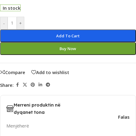
In stock
Alternative:
-
+
Add To Cart
Buy Now
Compare
Add to wishlist
Share:
Merreni produktin në
dyqanet tona
Falas
Menjëherë