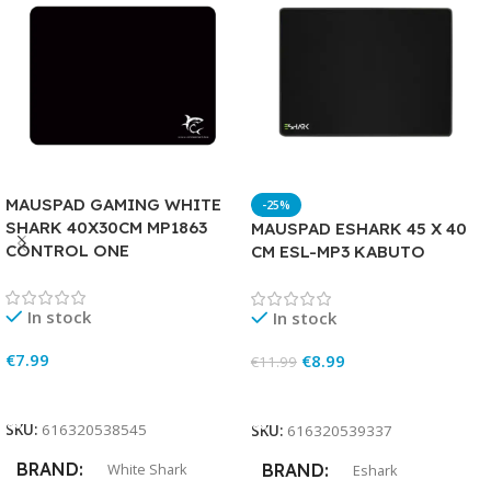
MAUSPAD GAMING WHITE
-25%
SHARK 40X30CM MP1863
MAUSPAD ESHARK 45 X 40
CONTROL ONE
CM ESL-MP3 KABUTO
In stock
In stock
€
7.99
€
8.99
€
11.99
Add To Cart
Add To Cart
SKU:
616320538545
SKU:
616320539337
BRAND
White Shark
BRAND
Eshark