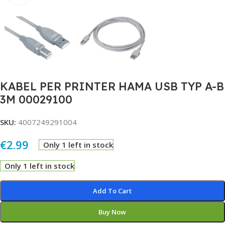
KABEL PER PRINTER HAMA USB TYP A-B
3M 00029100
SKU:
4007249291004
€
2.99
Only 1 left in stock
Only 1 left in stock
Alternative:
Add To Cart
Buy Now