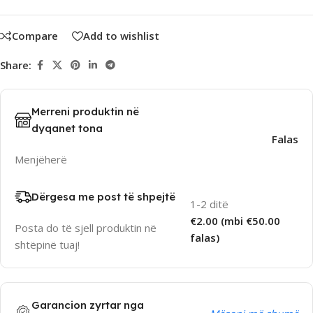
Compare
Add to wishlist
Share:
Merreni produktin në
dyqanet tona
Falas
Menjëherë
Dërgesa me post të shpejtë
1-2 ditë
€2.00 (mbi €50.00
Posta do të sjell produktin në
falas)
shtëpinë tuaj!
Garancion zyrtar nga