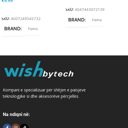
€
4.99
Add To Cart
SKU:
4047443072139
SKU:
4007249545732
BRAND
Hama
BRAND
Hama
Kompani e specializuar për shitjen e paisjeve
teknologjike si dhe aksesorëve përcjellës.
Na ndiqni në: