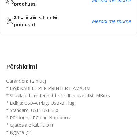
Mësoni më shumë
prodhuesi
24 orë për kthim të
Mësoni më shumë
produktit
Përshkrimi
Garancion: 12 muaj
* Lloji: KABËLL PËR PRINTER HAMA 3M
* Shkalla e transferimit të të dhënave: 480 MBit/s
* Lidhja: USB-A Plug, USB-B Plug
* Standardi USB: USB 2.0
* Përdorimi: PC dhe Notebook
* Gjatësia e kabllit: 3 m
* Ngjyra: gri