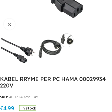
Click to enlarge
KABEL RRYME PER PC HAMA 00029934
220V
SKU:
4007249299345
€
4.99
In stock