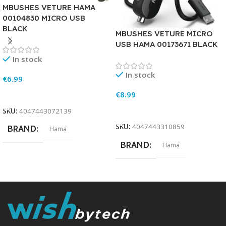
MBUSHES VETURE HAMA
00104830 MICRO USB
BLACK
MBUSHES VETURE MICRO
USB HAMA 00173671 BLACK
In stock
In stock
€
6.99
Add To Cart
€
8.99
Add To Cart
SKU:
4047443072139
SKU:
4047443310859
BRAND
Hama
BRAND
Hama