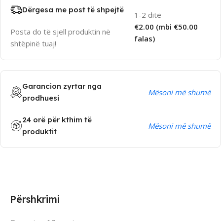
Dërgesa me post të shpejtë
1-2 ditë
€2.00 (mbi €50.00
Posta do të sjell produktin në
falas)
shtëpinë tuaj!
Garancion zyrtar nga
Mësoni më shumë
prodhuesi
24 orë për kthim të
Mësoni më shumë
produktit
Përshkrimi