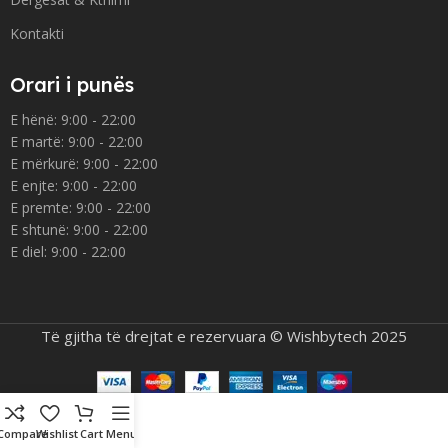
Kontakti
Orari i punës
E hënë: 9:00 - 22:00
E martë: 9:00 - 22:00
E mërkurë: 9:00 - 22:00
E enjte: 9:00 - 22:00
E premte: 9:00 - 22:00
E shtunë: 9:00 - 22:00
E diel: 9:00 - 22:00
Të gjitha të drejtat e rezervuara © Wishbytech 2025
Compare
Wishlist
Cart
Menu