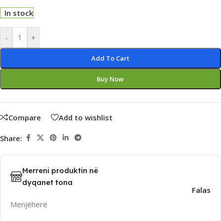
In stock
Alternative:
-
+
Add To Cart
Buy Now
Compare
Add to wishlist
Share:
Merreni produktin në
dyqanet tona
Falas
Menjëherë