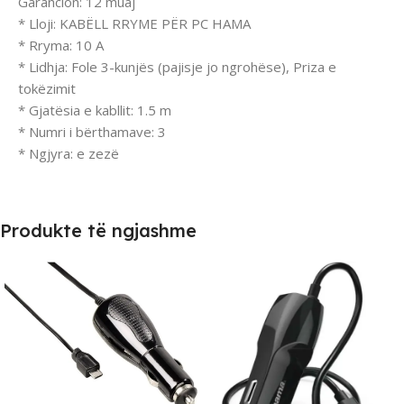
Garancion: 12 muaj
* Lloji: KABËLL RRYME PËR PC HAMA
* Rryma: 10 A
* Lidhja: Fole 3-kunjës (pajisje jo ngrohëse), Priza e
tokëzimit
* Gjatësia e kabllit: 1.5 m
* Numri i bërthamave: 3
* Ngjyra: e zezë
Produkte të ngjashme