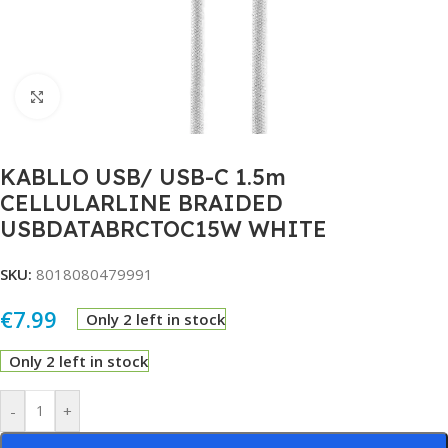
Click to enlarge
KABLLO USB/ USB-C 1.5m
CELLULARLINE BRAIDED
USBDATABRCTOC15W WHITE
SKU:
8018080479991
€
7.99
Only 2 left in stock
Only 2 left in stock
Alternative:
-
+