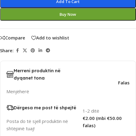
Add To Cart
Buy Now
Compare
Add to wishlist
Share:
Merreni produktin në
dyqanet tona
Falas
Menjëherë
Dërgesa me post të shpejtë
1-2 ditë
€2.00 (mbi €50.00
Posta do të sjell produktin në
falas)
shtëpinë tuaj!