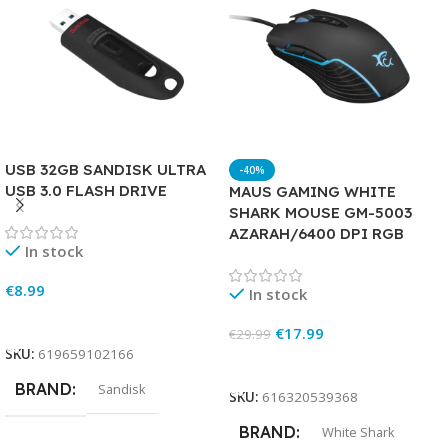
USB 32GB SANDISK ULTRA
-40%
USB 3.0 FLASH DRIVE
MAUS GAMING WHITE
SHARK MOUSE GM-5003
AZARAH/6400 DPI RGB
In stock
€
8.99
In stock
Add To Cart
€
17.99
€
29.99
SKU:
619659102166
Add To Cart
BRAND
Sandisk
SKU:
616320539368
BRAND
White Shark