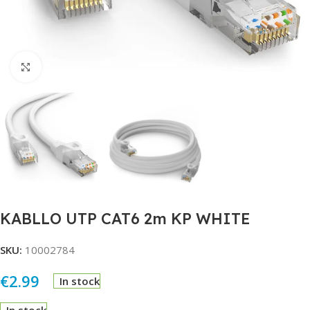
Click to enlarge
KABLLO UTP CAT6 2m KP WHITE
SKU:
10002784
€
2.99
In stock