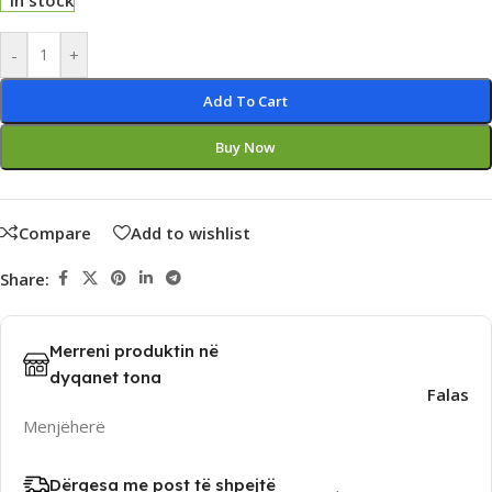
In stock
Alternative:
-
+
Add To Cart
Buy Now
Compare
Add to wishlist
Share:
Merreni produktin në
dyqanet tona
Falas
Menjëherë
Dërgesa me post të shpejtë