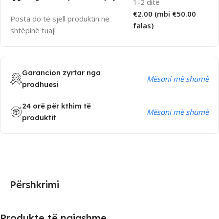
1-2 ditë
€2.00 (mbi €50.00
Posta do të sjell produktin në
falas)
shtëpinë tuaj!
Garancion zyrtar nga
Mësoni më shumë
prodhuesi
24 orë për kthim të
Mësoni më shumë
produktit
Përshkrimi
Produkte të ngjashme