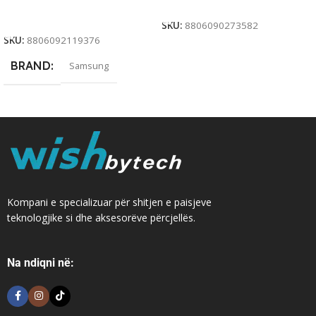
Add To Cart
Add To Cart
SKU:
8806090273582
SKU:
8806092119376
BRAND
Samsung
Kompani e specializuar për shitjen e paisjeve
teknologjike si dhe aksesorëve përcjellës.
Na ndiqni në: