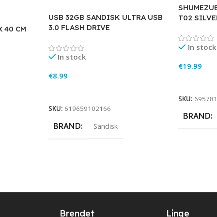
SHUMEZUE
USB 32GB SANDISK ULTRA USB
T02 SILVE
3.0 FLASH DRIVE
X 40 CM
In stock
In stock
€
19.99
€
8.99
Add To Ca
Add To Cart
SKU:
69578
SKU:
619659102166
BRAND
BRAND
Sandisk
Brendet
Linqe