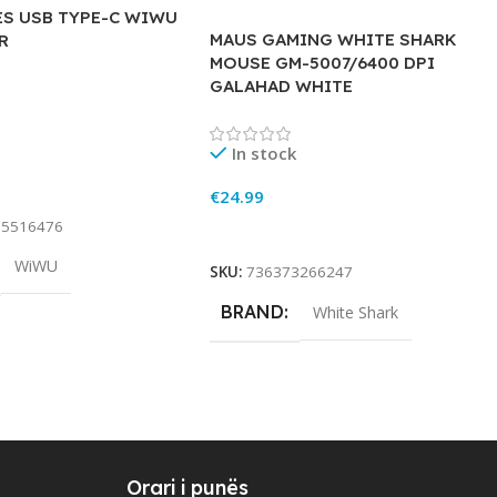
S USB TYPE-C WIWU
MAUS GAMING WHITE SHARK
R
MOUSE GM-5007/6400 DPI
GALAHAD WHITE
In stock
rt
€
24.99
15516476
Add To Cart
WiWU
SKU:
736373266247
BRAND
White Shark
Orari i punës