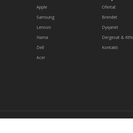
Apple
Ofertat
Samsung
Brendet
Lenovo
Dyqanet
Hama
Dergesat & Kth
Dell
Kontakti
Acer