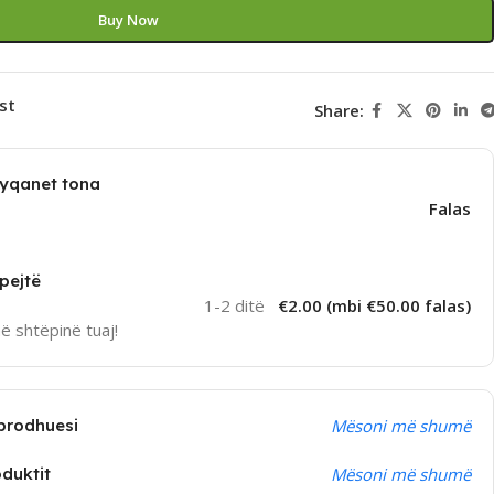
Buy Now
st
Share:
dyqanet tona
Falas
pejtë
1-2 ditë
€2.00 (mbi €50.00 falas)
në shtëpinë tuaj!
prodhuesi
Mësoni më shumë
oduktit
Mësoni më shumë