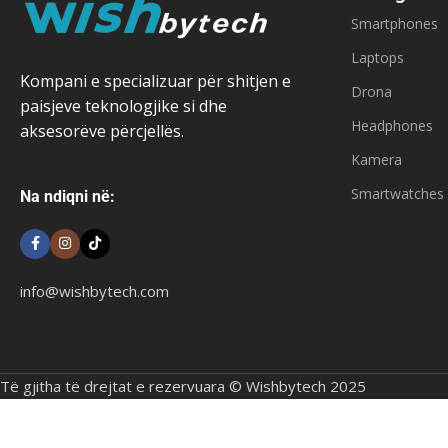
Smartphones
Laptops
Kompani e specializuar për shitjen e
Drona
paisjeve teknologjike si dhe
Headphones
aksesorëve përcjellës.
Kamera
Smartwatches
Na ndiqni në:
info@wishbytech.com
Të gjitha të drejtat e rezervuara © Wishbytech 2025