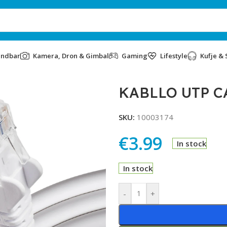
undbar
Kamera, Dron & Gimbal
Gaming
Lifestyle
Kufje & 
KABLLO UTP C
SKU:
10003174
€
3.99
In stock
In stock
Alternative:
-
+