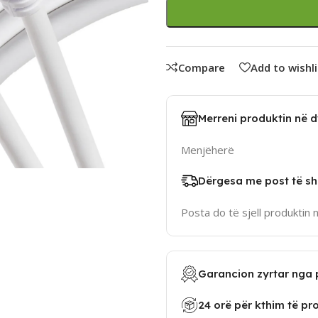
Compare
Add to wishli
Merreni produktin në 
Menjëherë
Dërgesa me post të sh
Posta do të sjell produktin 
Garancion zyrtar nga 
24 orë për kthim të pr