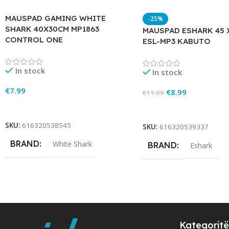
MAUSPAD GAMING WHITE
-25%
SHARK 40X30CM MP1863
MAUSPAD ESHARK 45 
CONTROL ONE
ESL-MP3 KABUTO
In stock
In stock
€
7.99
€
8.99
€
11.99
Add To Cart
Add To Cart
SKU:
616320538545
SKU:
616320539337
BRAND
White Shark
BRAND
Eshark
Kategoritë