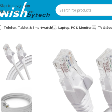
Skip to navigation
Skip to main content
Telefon, Tablet & Smartwatch
Laptop, PC & Monitor
TV & So
Home
/
IT
/
KABLLO UTP CAT6 5m KP WHITE