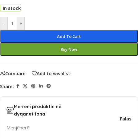
In stock
Alternative:
-
+
Add To Cart
Buy Now
Compare
Add to wishlist
Share:
Merreni produktin në
dyqanet tona
Falas
Menjëherë