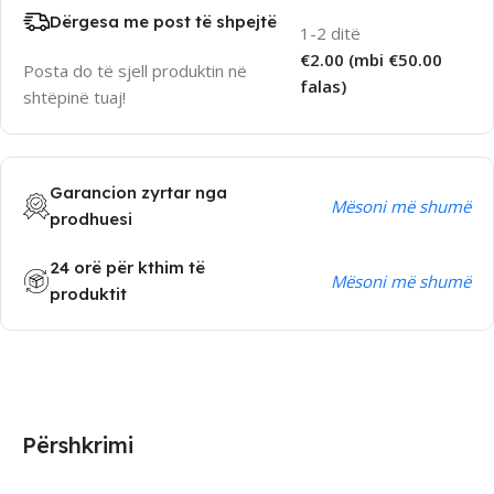
Dërgesa me post të shpejtë
1-2 ditë
€2.00 (mbi €50.00
Posta do të sjell produktin në
falas)
shtëpinë tuaj!
Garancion zyrtar nga
Mësoni më shumë
prodhuesi
24 orë për kthim të
Mësoni më shumë
produktit
Përshkrimi