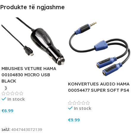
Produkte të ngjashme
MBUSHES VETURE HAMA
00104830 MICRO USB
BLACK
KONVERTUES AUDIO HAMA
00054477 SUPER SOFT PS4
In stock
In stock
€
6.99
Add To Cart
€
9.99
Add To Cart
SKU:
4047443072139