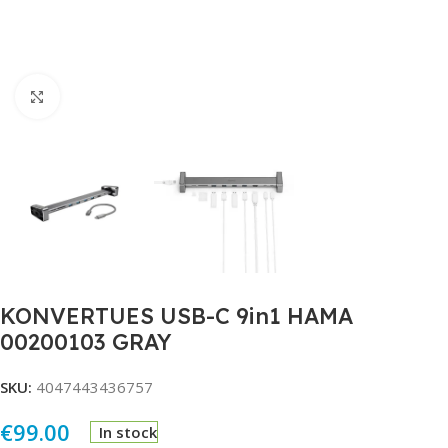
Click to enlarge
KONVERTUES USB-C 9in1 HAMA
00200103 GRAY
SKU:
4047443436757
€
99.00
In stock