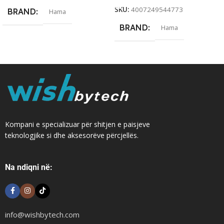
SKU:
4007249544773
BRAND
Hama
BRAND
Hama
Kompani e specializuar për shitjen e paisjeve
teknologjike si dhe aksesorëve përcjellës.
Na ndiqni në:
info@wishbytech.com