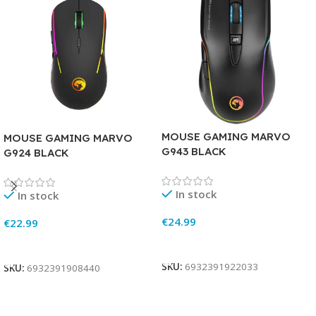
MOUSE GAMING MARVO
MOUSE GAMING MARVO
G943 BLACK
G924 BLACK
In stock
In stock
€
24.99
€
22.99
Add To Cart
Add To Cart
SKU:
6932391922033
SKU:
6932391908440