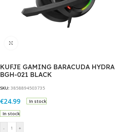
Click to enlarge
KUFJE GAMING BARACUDA HYDRA
BGH-021 BLACK
SKU:
3858894503735
€
24.99
In stock
In stock
Alternative:
-
+