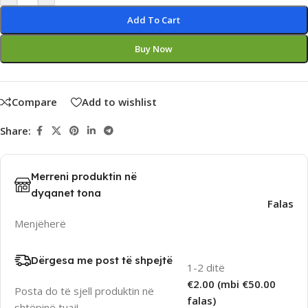
Add To Cart
Buy Now
Compare
Add to wishlist
Share:
Merreni produktin në
dyqanet tona
Falas
Menjëherë
Dërgesa me post të shpejtë
1-2 ditë
€2.00 (mbi €50.00
Posta do të sjell produktin në
falas)
shtëpinë tuaj!