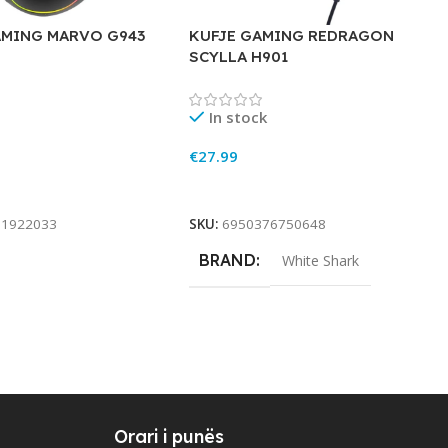
MING MARVO G943
KUFJE GAMING REDRAGON
SCYLLA H901
In stock
€
27.99
rt
Add To Cart
91922033
SKU:
6950376750648
BRAND
White Shark
Orari i punës