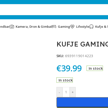
undbar
Kamera, Dron & Gimbal
Gaming
Lifestyle
Kufje & 
KUFJE GAMING
SKU:
6939119014223
€
39.99
In stock
In stock
Alternative:
-
+