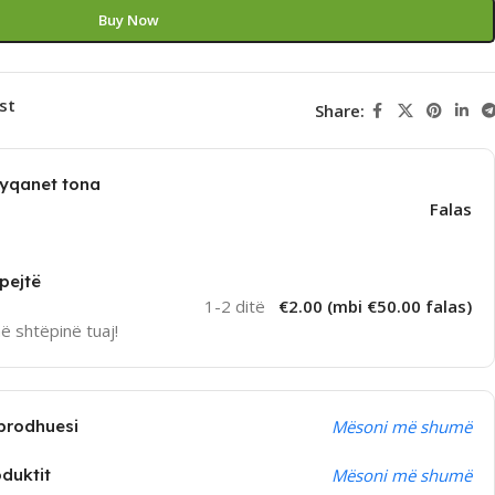
Buy Now
st
Share:
dyqanet tona
Falas
pejtë
1-2 ditë
€2.00 (mbi €50.00 falas)
në shtëpinë tuaj!
prodhuesi
Mësoni më shumë
oduktit
Mësoni më shumë