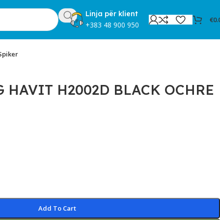
Linja për klient
€
0.
+383 48 900 950
Spiker
 HAVIT H2002D BLACK OCHRE
Add To Cart