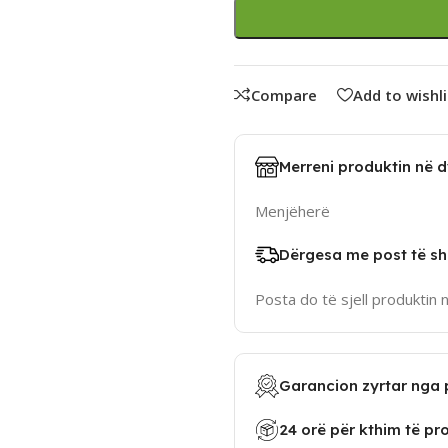
Compare
Add to wishli
Merreni produktin në 
Menjëherë
Dërgesa me post të sh
Posta do të sjell produktin 
Garancion zyrtar nga 
24 orë për kthim të pr