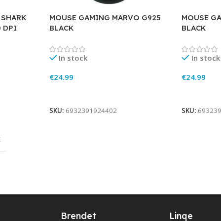
 SHARK
MOUSE GAMING MARVO G925
MOUSE GA
 DPI
BLACK
BLACK
In stock
In stock
€
24.99
€
24.99
Add To Cart
Add To Ca
SKU:
6932391924402
SKU:
69323
k
Brendet
Linqe