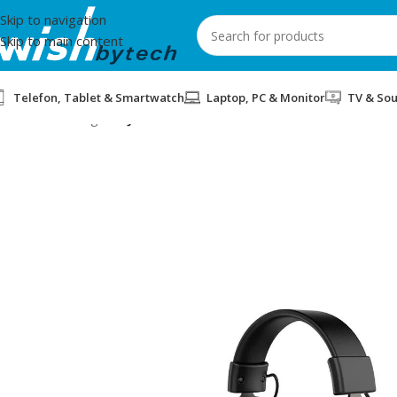
Skip to navigation
Skip to main content
Telefon, Tablet & Smartwatch
Laptop, PC & Monitor
TV & So
Home
/
Gaming
/
KUFJE GAMING HAVIT H2002D BLACK OCHRE