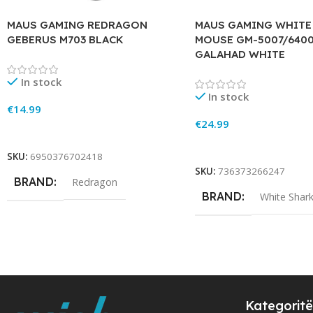
MAUS GAMING REDRAGON
MAUS GAMING WHITE
GEBERUS M703 BLACK
MOUSE GM-5007/6400
GALAHAD WHITE
In stock
In stock
€
14.99
€
24.99
Add To Cart
Add To Cart
SKU:
6950376702418
SKU:
736373266247
BRAND
Redragon
BRAND
White Shar
Kategoritë