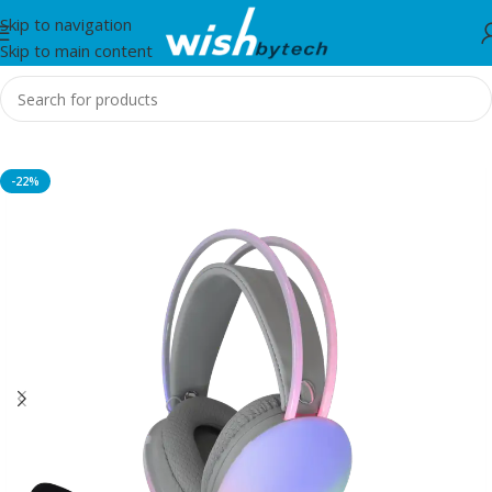
Skip to navigation
Skip to main content
Home
/
White Shark
-22%