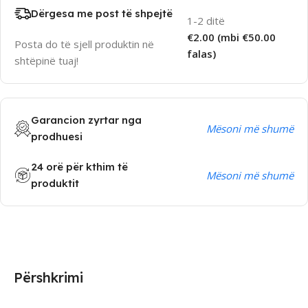
Dërgesa me post të shpejtë
1-2 ditë
€2.00 (mbi €50.00
Posta do të sjell produktin në
falas)
shtëpinë tuaj!
Garancion zyrtar nga
Mësoni më shumë
prodhuesi
24 orë për kthim të
Mësoni më shumë
produktit
Përshkrimi