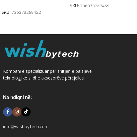
Add To Cart
SKU:
736373267459
SKU:
736373269422
Kompani e specializuar për shitjen e paisjeve
teknologjike si dhe aksesorëve përcjellës.
Na ndiqni në:
info@wishbytech.com