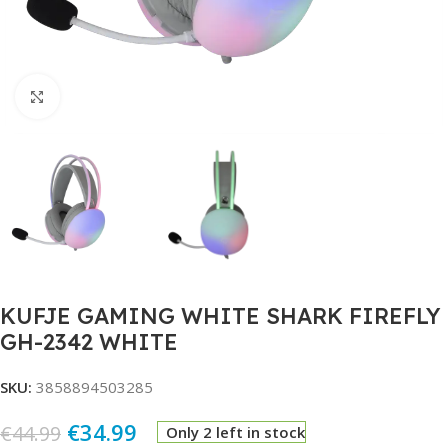
Click to enlarge
KUFJE GAMING WHITE SHARK FIREFLY
GH-2342 WHITE
SKU:
3858894503285
€
34.99
€
44.99
Only 2 left in stock