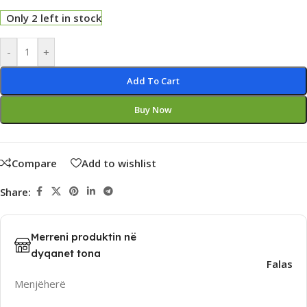
Only 2 left in stock
Alternative:
-
+
Add To Cart
Buy Now
Compare
Add to wishlist
Share:
Merreni produktin në
dyqanet tona
Falas
Menjëherë