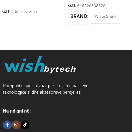
Add To Cart
SKU:
616320538828
SKU:
73637326933
BRAND
White Shark
Kompani e specializuar për shitjen e paisjeve
teknologjike si dhe aksesorëve përcjellës.
Na ndiqni në: