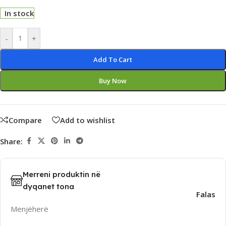
In stock
Alternative:
-
+
Add To Cart
Buy Now
Compare
Add to wishlist
Share:
Merreni produktin në
dyqanet tona
Falas
Menjëherë