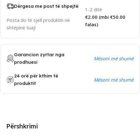
Dërgesa me post të shpejtë
1-2 ditë
€2.00 (mbi €50.00
Posta do të sjell produktin në
falas)
shtëpinë tuaj!
Garancion zyrtar nga
Mësoni më shumë
prodhuesi
24 orë për kthim të
Mësoni më shumë
produktit
Përshkrimi