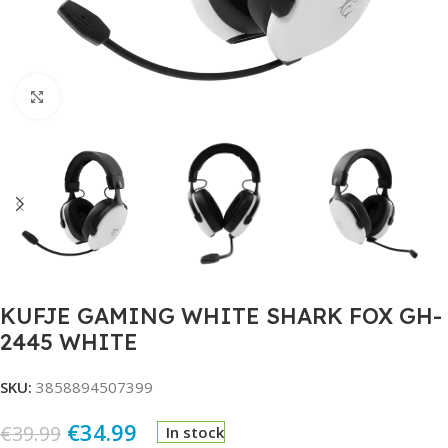
Click to enlarge
KUFJE GAMING WHITE SHARK FOX GH-
2445 WHITE
SKU:
3858894507399
€
34.99
€
39.99
In stock