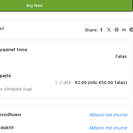
Buy Now
st
Share:
dyqanet tona
Falas
pejtë
1-2 ditë
€2.00 (mbi €50.00 falas)
në shtëpinë tuaj!
prodhuesi
Mësoni më shumë
oduktit
Mësoni më shumë