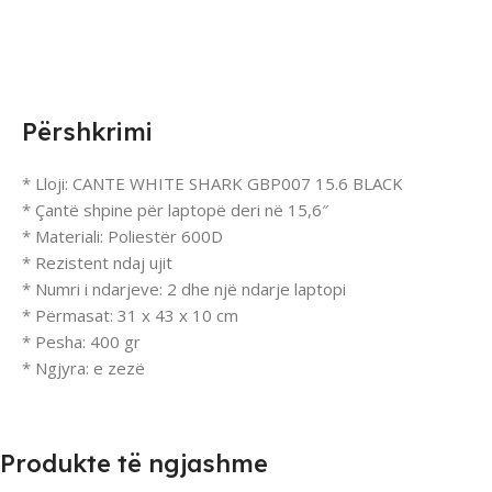
Përshkrimi
* Lloji: CANTE WHITE SHARK GBP007 15.6 BLACK
* Çantë shpine për laptopë deri në 15,6″
* Materiali: Poliestër 600D
* Rezistent ndaj ujit
* Numri i ndarjeve: 2 dhe një ndarje laptopi
* Përmasat: 31 x 43 x 10 cm
* Pesha: 400 gr
* Ngjyra: e zezë
Produkte të ngjashme