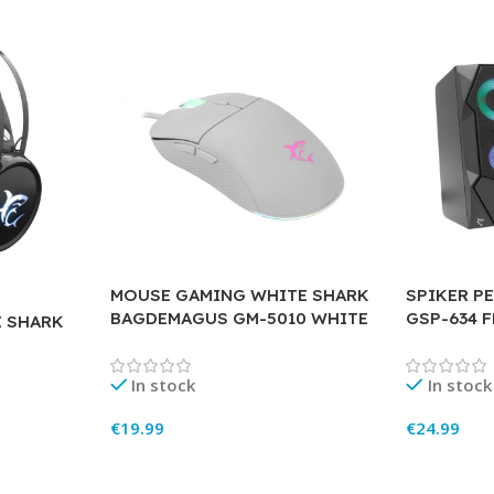
MOUSE GAMING WHITE SHARK
SPIKER P
BAGDEMAGUS GM-5010 WHITE
GSP-634 
E SHARK
In stock
In stock
€
19.99
€
24.99
Add To Cart
Add To Ca