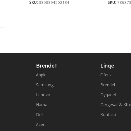
SKU:
3858894502134
SKU:
73637
k
Brendet
Linqe
Apple
Ofertat
Samsung
Brendet
Lenovo
Dyqanet
Hama
Dergesat & Kth
Dell
Kontakti
Acer