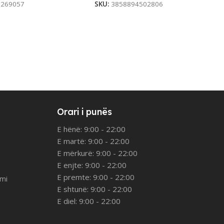
3269057
SKU:
3858894502806
Orari i punës
E hënë: 9:00 - 22:00
E martë: 9:00 - 22:00
E mërkurë: 9:00 - 22:00
E enjte: 9:00 - 22:00
E premte: 9:00 - 22:00
imi
E shtunë: 9:00 - 22:00
E diel: 9:00 - 22:00