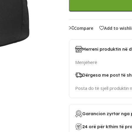
Compare
Add to wishli
Merreni produktin në 
Menjëherë
Dërgesa me post të sh
Posta do të sjell produktin 
Garancion zyrtar nga 
24 orë për kthim të pr