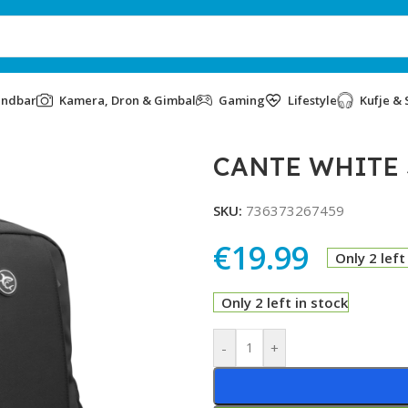
undbar
Kamera, Dron & Gimbal
Gaming
Lifestyle
Kufje & 
CANTE WHITE 
SKU:
736373267459
€
19.99
Only 2 left
Only 2 left in stock
Alternative:
-
+