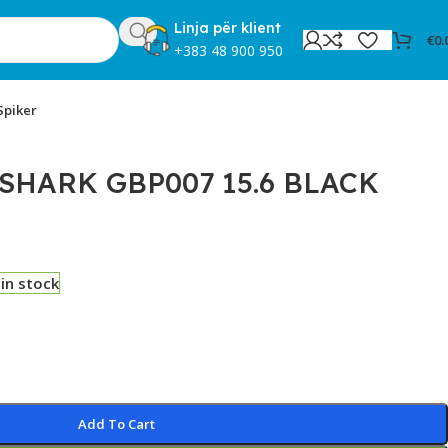
Linja për klient
€
0.
+383 48 900 950
Spiker
SHARK GBP007 15.6 BLACK
 in stock
Add To Cart