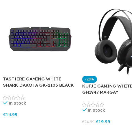
TASTIERE GAMING WHITE
-20%
SHARK DAKOTA GK-2105 BLACK
KUFJE GAMING WHIT
GH1947 MARGAY
In stock
In stock
€
14.99
€
19.99
€
24.99
Add To Cart
Add To Cart