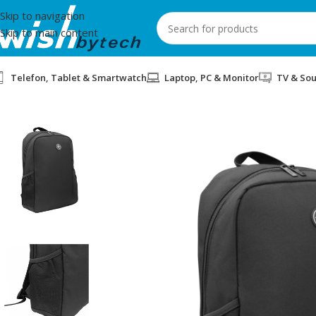
Skip to navigation
Skip to main content
Telefon, Tablet & Smartwatch
Laptop, PC & Monitor
TV & So
Home
/
White Shark
/
CANTE WHITE SHARK GBP007 15.6 BLACK