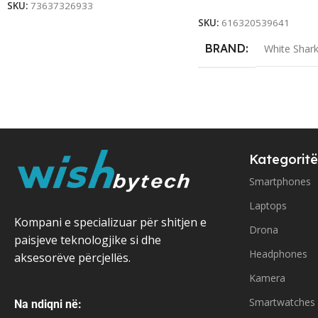
SKU:
73637326933
SKU:
616320539641
BRAND
White Shar
Kategoritë
Smartphones
Laptops
Kompani e specializuar për shitjen e
Drona
paisjeve teknologjike si dhe
Headphones
aksesorëve përcjellës.
Kamera
Smartwatches
Na ndiqni në: