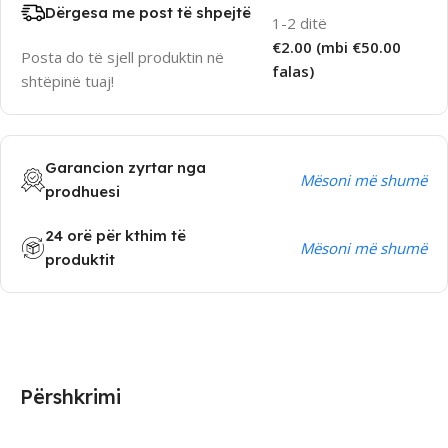
Dërgesa me post të shpejtë
1-2 ditë
€2.00 (mbi €50.00
Posta do të sjell produktin në
falas)
shtëpinë tuaj!
Garancion zyrtar nga
Mësoni më shumë
prodhuesi
24 orë për kthim të
Mësoni më shumë
produktit
Përshkrimi