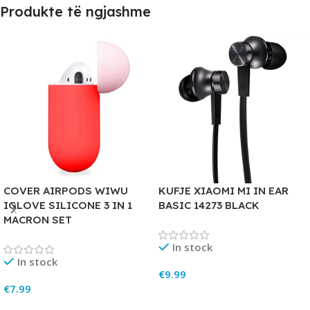
Produkte të ngjashme
COVER AIRPODS WIWU
KUFJE XIAOMI MI IN EAR
IGLOVE SILICONE 3 IN 1
BASIC 14273 BLACK
MACRON SET
In stock
In stock
€
9.99
€
7.99
Add To Cart
Add To Cart