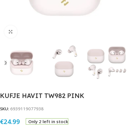
Click to enlarge
KUFJE HAVIT TW982 PINK
SKU:
6939119077938
€
24.99
Only 2 left in stock