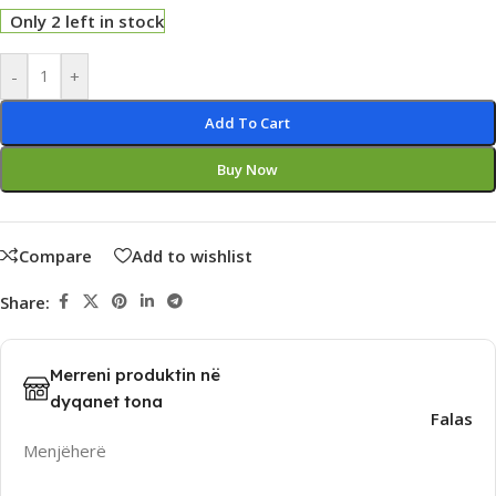
Only 2 left in stock
Alternative:
-
+
Add To Cart
Buy Now
Compare
Add to wishlist
Share:
Merreni produktin në
dyqanet tona
Falas
Menjëherë