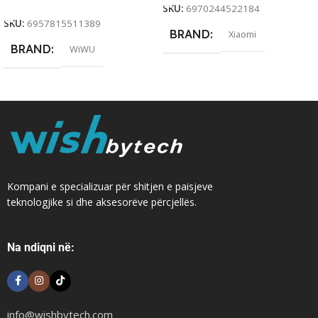
SKU:
6970244522184
SKU:
6957815511389
BRAND
Xiaomi
BRAND
WiWU
Kompani e specializuar për shitjen e paisjeve
teknologjike si dhe aksesorëve përcjellës.
Na ndiqni në:
info@wishbytech.com