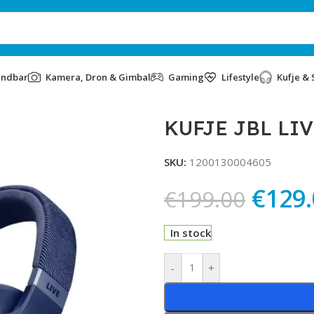
undbar
Kamera, Dron & Gimbal
Gaming
Lifestyle
Kufje & 
KUFJE JBL LIV
SKU:
1200130004605
€
129
€
199.00
In stock
Alternative:
-
+