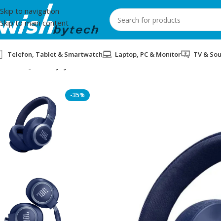
Skip to navigation
Skip to main content
Telefon, Tablet & Smartwatch
Laptop, PC & Monitor
TV & So
Home
/
JBL
/
KUFJE JBL LIVE 770NC BLUE
-35%