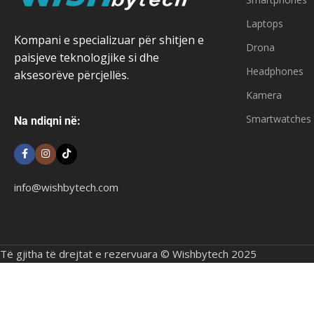
Laptops
Kompani e specializuar për shitjen e
Drona
paisjeve teknologjike si dhe
Headphones
aksesorëve përcjellës.
Kamera
Smartwatches
Na ndiqni në:
info@wishbytech.com
Të gjitha të drejtat e rezervuara © Wishbytech 2025