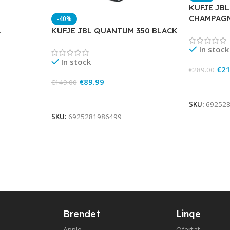
KUFJE JB
CHAMPAG
-40%
L
KUFJE JBL QUANTUM 350 BLACK
In stock
In stock
€
21
€
289.00
€
89.99
€
149.00
Add To Ca
Add To Cart
SKU:
69252
SKU:
6925281986499
Brendet
Linqe
Apple
Ofertat