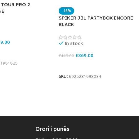
L TOUR PRO 2
-18%
NE
SPIKER JBL PARTYBOX ENCORE
BLACK
9.00
In stock
rt
€
369.00
€
449.00
81961625
Add To Cart
SKU:
6925281998034
Orari i punës