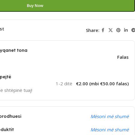
Buy Now
st
Share:
dyqanet tona
Falas
pejtë
1-2 ditë
€2.00 (mbi €50.00 falas)
në shtëpinë tuaj!
prodhuesi
Mësoni më shumë
oduktit
Mësoni më shumë