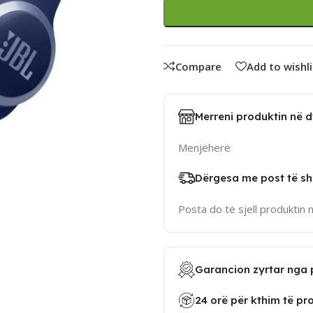
Compare
Add to wishli
Merreni produktin në 
Menjëherë
Dërgesa me post të sh
Posta do të sjell produktin 
Garancion zyrtar nga 
24 orë për kthim të pr