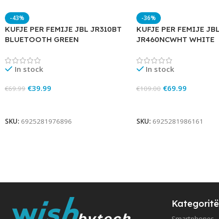
-43%
-36%
KUFJE PER FEMIJE JBL JR310BT
KUFJE PER FEMIJE JB
BLUETOOTH GREEN
JR460NCWHT WHITE
In stock
In stock
€
39.99
€
69.99
€
69.99
€
109.00
Add To Cart
Add To Cart
SKU:
6925281976896
SKU:
6925281986161
Kategoritë
Smartphones