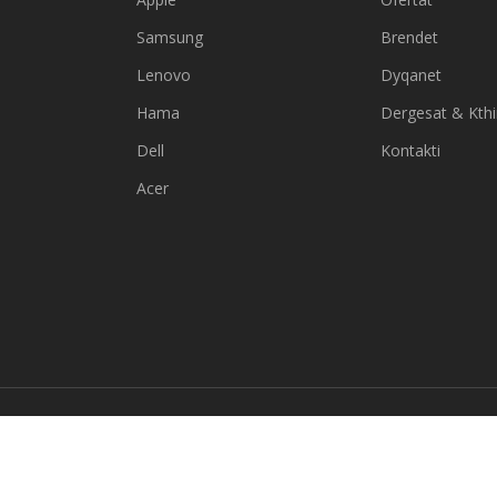
Samsung
Brendet
Lenovo
Dyqanet
Hama
Dergesat & Kth
Dell
Kontakti
Acer