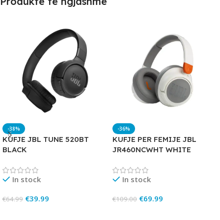
Produkte të ngjashme
-38%
-36%
KUFJE JBL TUNE 520BT
KUFJE PER FEMIJE JBL
BLACK
JR460NCWHT WHITE
In stock
In stock
€
39.99
€
69.99
€
64.99
€
109.00
Add To Cart
Add To Cart