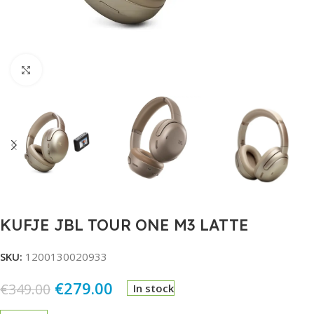
Click to enlarge
KUFJE JBL TOUR ONE M3 LATTE
SKU:
1200130020933
€
279.00
€
349.00
In stock