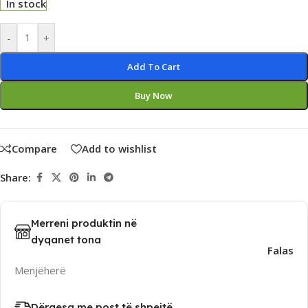
In stock
Alternative:
-
+
Add To Cart
Buy Now
Compare
Add to wishlist
Share:
Merreni produktin në
dyqanet tona
Falas
Menjëherë
Dërgesa me post të shpejtë