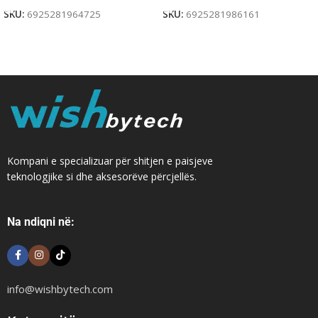
SKU:
6925281964725
SKU:
6925281986161
Kompani e specializuar për shitjen e paisjeve
teknologjike si dhe aksesorëve përcjellës.
Na ndiqni në:
info@wishbytech.com