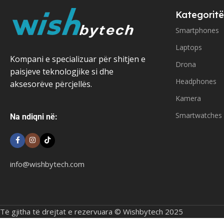
Kategoritë
Smartphones
Laptops
Kompani e specializuar për shitjen e
Drona
paisjeve teknologjike si dhe
Headphones
aksesorëve përcjellës.
Kamera
Smartwatches
Na ndiqni në:
info@wishbytech.com
Të gjitha të drejtat e rezervuara © Wishbytech 2025