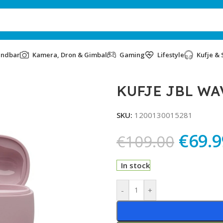
undbar
Kamera, Dron & Gimbal
Gaming
Lifestyle
Kufje & 
KUFJE JBL WA
SKU:
1200130015281
€
69.9
€
109.00
In stock
Alternative:
-
+