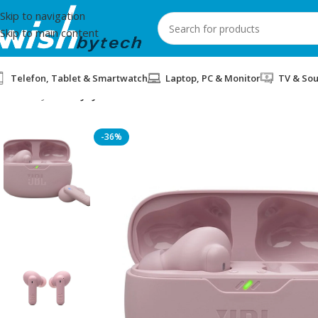
Skip to navigation
Skip to main content
Telefon, Tablet & Smartwatch
Laptop, PC & Monitor
TV & So
Home
/
JBL
/
KUFJE JBL WAVE BEAM 2 PINK
-36%