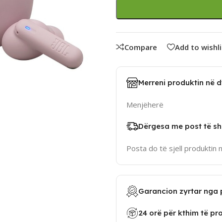
Compare
Add to wishli
Merreni produktin në 
Menjëherë
Dërgesa me post të sh
Posta do të sjell produktin 
Garancion zyrtar nga 
24 orë për kthim të pr