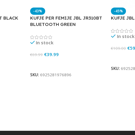
-43%
-45%
T BLACK
KUFJE PER FEMIJE JBL JR310BT
KUFJE JBL
BLUETOOTH GREEN
In stock
In stock
€
59
€
109.00
€
39.99
€
69.99
Add To Ca
Add To Cart
SKU:
69252
SKU:
6925281976896