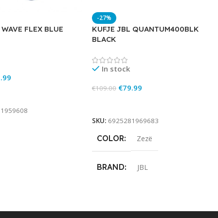
-27%
 WAVE FLEX BLUE
KUFJE JBL QUANTUM400BLK
BLACK
In stock
.99
€
79.99
€
109.00
rt
Add To Cart
81959608
SKU:
6925281969683
COLOR
Zezë
BRAND
JBL