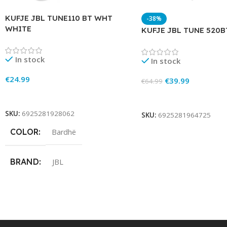
KUFJE JBL TUNE110 BT WHT
-38%
WHITE
KUFJE JBL TUNE 520B
In stock
In stock
€
24.99
€
39.99
€
64.99
Add To Cart
Add To Cart
SKU:
6925281928062
SKU:
6925281964725
COLOR
Bardhë
BRAND
JBL