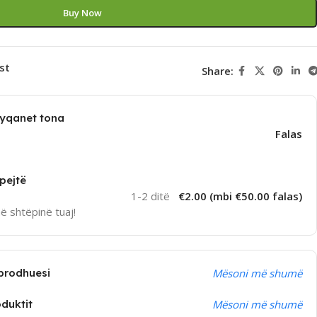
Buy Now
st
Share:
dyqanet tona
Falas
pejtë
1-2 ditë
€2.00 (mbi €50.00 falas)
në shtëpinë tuaj!
prodhuesi
Mësoni më shumë
oduktit
Mësoni më shumë