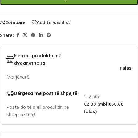
Compare
Add to wishlist
Share:
Merreni produktin në
dyqanet tona
Falas
Menjëherë
Dërgesa me post të shpejtë
1-2 ditë
€2.00 (mbi €50.00
Posta do të sjell produktin në
falas)
shtëpinë tuaj!