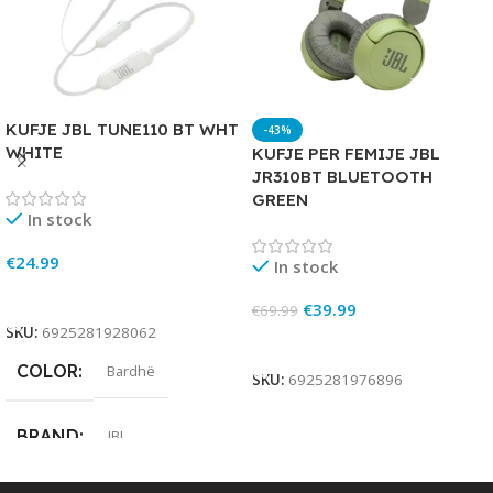
KUFJE JBL TUNE110 BT WHT
-43%
WHITE
KUFJE PER FEMIJE JBL
JR310BT BLUETOOTH
GREEN
In stock
€
24.99
In stock
Add To Cart
€
39.99
€
69.99
SKU:
6925281928062
Add To Cart
COLOR
Bardhë
SKU:
6925281976896
BRAND
JBL