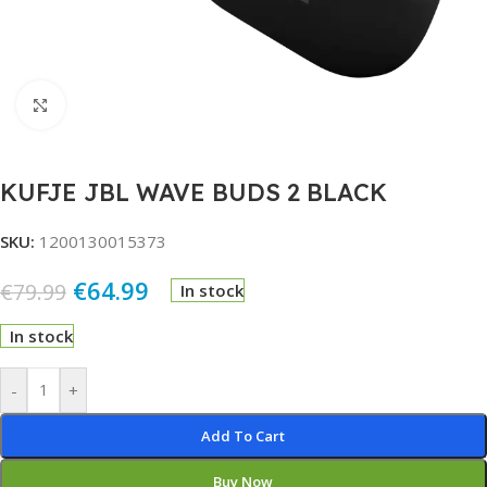
Click to enlarge
KUFJE JBL WAVE BUDS 2 BLACK
SKU:
1200130015373
€
64.99
€
79.99
In stock
In stock
Alternative:
-
+
Add To Cart
Buy Now