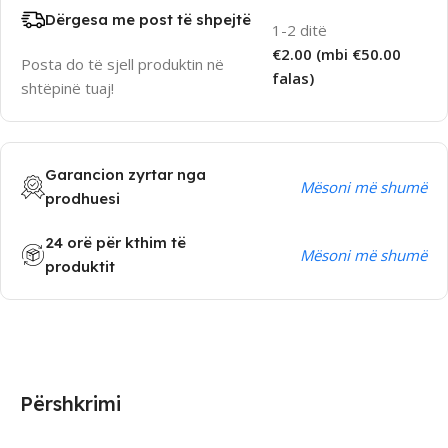
Dërgesa me post të shpejtë
1-2 ditë
€2.00 (mbi €50.00
Posta do të sjell produktin në
falas)
shtëpinë tuaj!
Garancion zyrtar nga
Mësoni më shumë
prodhuesi
24 orë për kthim të
Mësoni më shumë
produktit
Përshkrimi