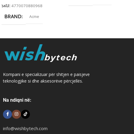
SKU:
4770070880968
BRAND
Acme
Kompani e specializuar për shitjen e paisjeve
teknologjike si dhe aksesorëve përcjellës.
Na ndiqni në:
info@wishbytech.com