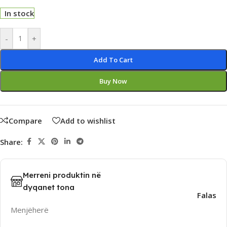
In stock
Alternative:
-
+
Add To Cart
Buy Now
Compare
Add to wishlist
Share:
Merreni produktin në
dyqanet tona
Falas
Menjëherë