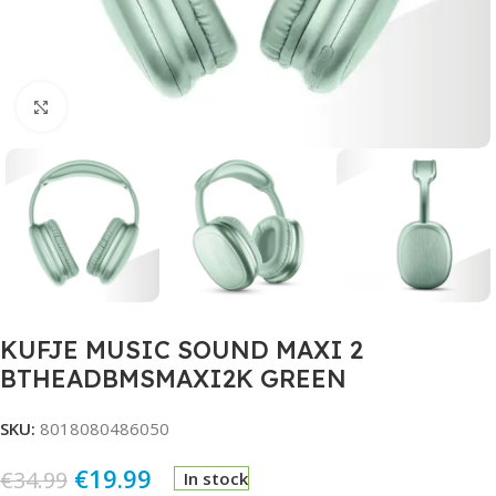
Click to enlarge
KUFJE MUSIC SOUND MAXI 2
BTHEADBMSMAXI2K GREEN
SKU:
8018080486050
€
19.99
€
34.99
In stock