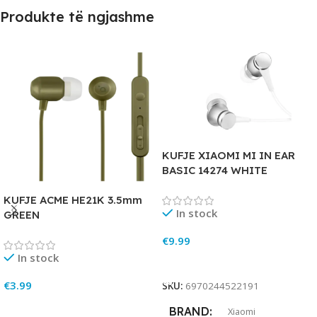
Produkte të ngjashme
KUFJE XIAOMI MI IN EAR
BASIC 14274 WHITE
KUFJE ACME HE21K 3.5mm
In stock
GREEN
€
9.99
In stock
Add To Cart
€
3.99
SKU:
6970244522191
Add To Cart
BRAND
Xiaomi