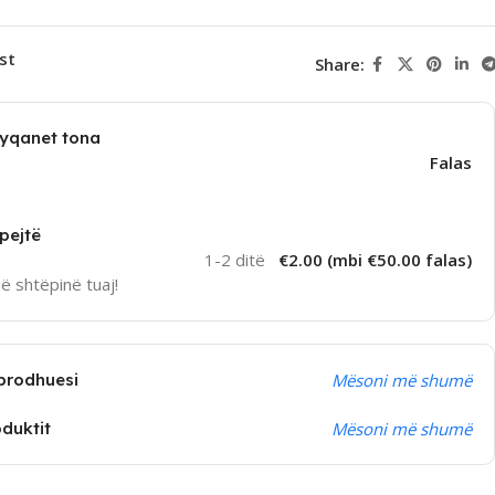
st
Share:
dyqanet tona
Falas
pejtë
1-2 ditë
€2.00 (mbi €50.00 falas)
në shtëpinë tuaj!
prodhuesi
Mësoni më shumë
oduktit
Mësoni më shumë