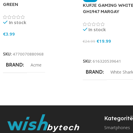
GREEN
KUFJE GAMING WHIT
GH1947 MARGAY
In stock
In stock
€
3.99
€
19.99
€
24.99
Add To Cart
Add To Cart
SKU:
4770070880968
SKU:
616320539641
BRAND
Acme
BRAND
White Shar
Kategoritë
Smartphones