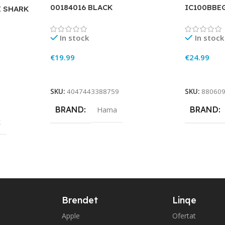
00184016 BLACK
IC100BBE
E SHARK
In stock
In stock
€
19.99
€
24.99
Add To Cart
Add To Ca
SKU:
4047443388759
SKU:
88060
BRAND
BRAND
Hama
k
Brendet
Linqe
Apple
Ofertat