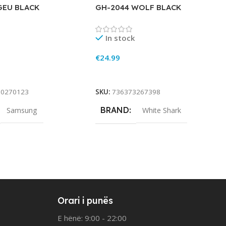
GEU BLACK
GH-2044 WOLF BLACK
In stock
€
24.99
rt
Add To Cart
90270123
SKU:
736373267398
BRAND
Samsung
White Shark
Orari i punës
E hënë: 9:00 - 22:00