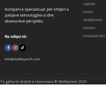
Laptops
Kompani e specializuar për shitjen e
Drona
paisjeve teknologjike si dhe
Headphones
aksesorëve përcjellës.
Kamera
Smartwatches
Na ndiqni në:
info@wishbytech.com
Të gjitha të drejtat e rezervuara © Wishbytech 2025