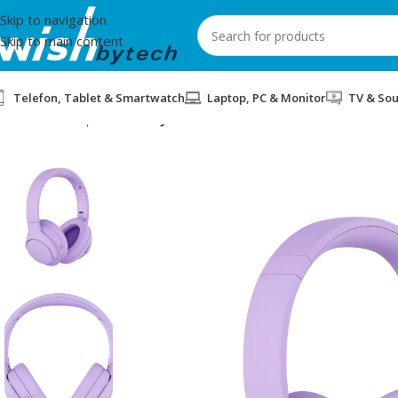
Skip to navigation
Skip to main content
Telefon, Tablet & Smartwatch
Laptop, PC & Monitor
TV & So
Home
/
Headphones
/
KUFJE WIRELESS CANYON ONRIFF 10 PINK