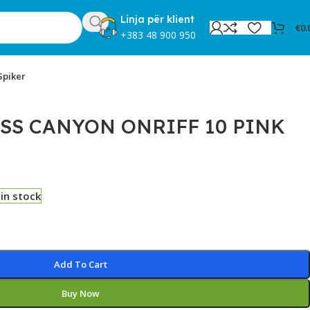
Linja për klient
€
0.
+383 48 900 950
Spiker
SS CANYON ONRIFF 10 PINK
 in stock
Add To Cart
Buy Now