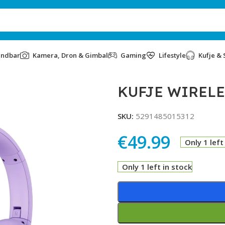
undbar
Kamera, Dron & Gimbal
Gaming
Lifestyle
Kufje & 
KUFJE WIRELE
SKU:
5291485015312
€
49.99
Only 1 left
Only 1 left in stock
Alternative: