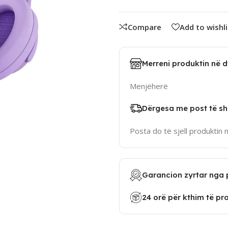
Compare
Add to wishli
Merreni produktin në 
Menjëherë
Dërgesa me post të sh
Posta do të sjell produktin 
Garancion zyrtar nga 
24 orë për kthim të pr