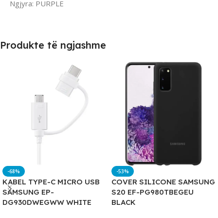
Ngjyra: PURPLE
Produkte të ngjashme
-68%
-53%
KABEL TYPE-C MICRO USB
COVER SILICONE SAMSUNG
SAMSUNG EP-
S20 EF-PG980TBEGEU
DG930DWEGWW WHITE
BLACK