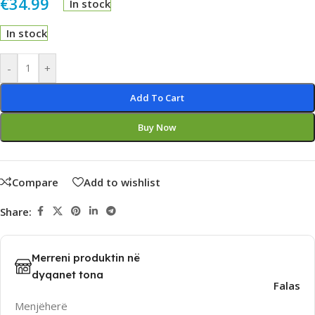
€
34.99
In stock
In stock
Alternative:
-
+
Add To Cart
Buy Now
Compare
Add to wishlist
Share:
Merreni produktin në
dyqanet tona
Falas
Menjëherë