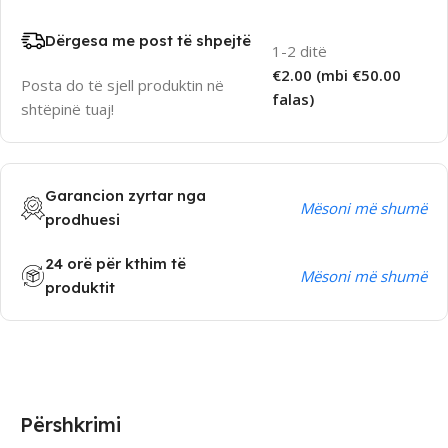
Dërgesa me post të shpejtë
1-2 ditë
€2.00 (mbi €50.00
Posta do të sjell produktin në
falas)
shtëpinë tuaj!
Garancion zyrtar nga
Mësoni më shumë
prodhuesi
24 orë për kthim të
Mësoni më shumë
produktit
Përshkrimi