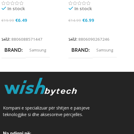
In stock
In stock
€
6.49
€
6.99
€
19.99
€
14.99
Add To Cart
Add To Cart
SKU:
8806088571447
SKU:
8806090267246
BRAND
BRAND
Samsung
Samsung
Kompani e specializuar për shitjen e paisjeve
teknologjike si dhe aksesorëve përcjellës.
Na ndiqni në: