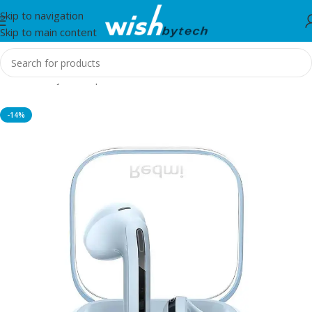
Skip to navigation
Skip to main content
Home
/
Kufje dhe Spiker
-14%