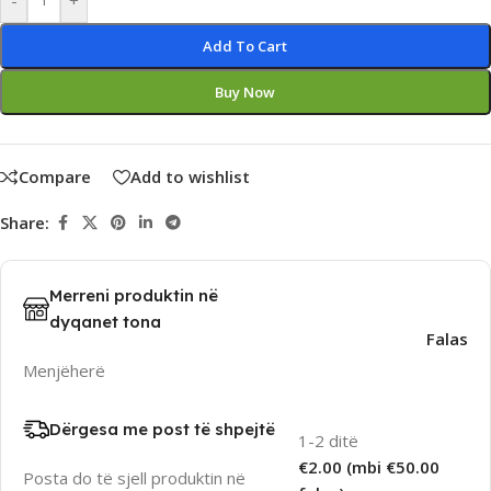
Add To Cart
Buy Now
Compare
Add to wishlist
Share:
Merreni produktin në
dyqanet tona
Falas
Menjëherë
Dërgesa me post të shpejtë
1-2 ditë
€2.00 (mbi €50.00
Posta do të sjell produktin në