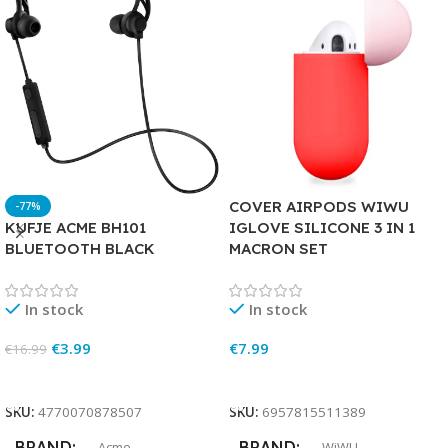
COVER AIRPODS WIWU
-77%
KUFJE ACME BH101
IGLOVE SILICONE 3 IN 1
BLUETOOTH BLACK
MACRON SET
In stock
In stock
€
3.99
€
7.99
€
16.99
Add To Cart
Add To Cart
SKU:
4770070878507
SKU:
6957815511389
BRAND
BRAND
Acme
WiWU