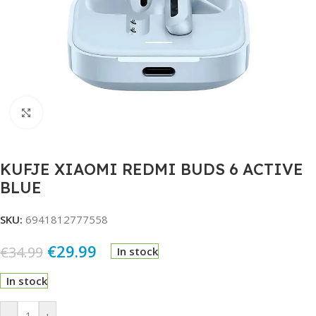
Click to enlarge
KUFJE XIAOMI REDMI BUDS 6 ACTIVE
BLUE
SKU:
6941812777558
€
29.99
€
34.99
In stock
In stock
Alternative:
-
+