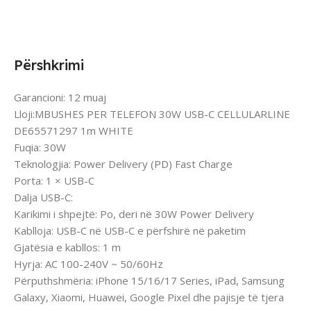
Përshkrimi
Garancioni: 12 muaj
Lloji:MBUSHES PER TELEFON 30W USB-C CELLULARLINE
DE65571297 1m WHITE
Fuqia: 30W
Teknologjia: Power Delivery (PD) Fast Charge
Porta: 1 × USB-C
Dalja USB-C:
Karikimi i shpejtë: Po, deri në 30W Power Delivery
Kablloja: USB-C në USB-C e përfshirë në paketim
Gjatësia e kabllos: 1 m
Hyrja: AC 100-240V ~ 50/60Hz
Përputhshmëria: iPhone 15/16/17 Series, iPad, Samsung
Galaxy, Xiaomi, Huawei, Google Pixel dhe pajisje të tjera