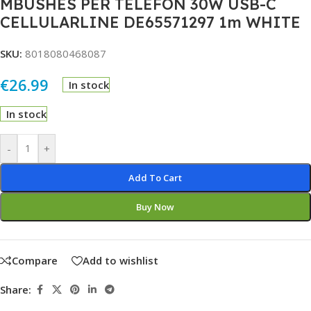
MBUSHES PER TELEFON 30W USB-C
CELLULARLINE DE65571297 1m WHITE
SKU:
8018080468087
€
26.99
In stock
In stock
Alternative:
-
+
Add To Cart
Buy Now
Compare
Add to wishlist
Share: