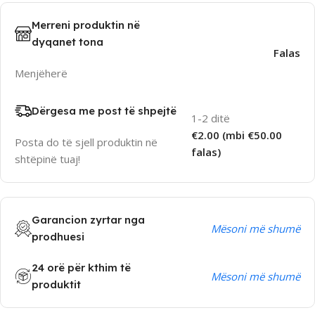
Merreni produktin në
dyqanet tona
Falas
Menjëherë
Dërgesa me post të shpejtë
1-2 ditë
€2.00 (mbi €50.00
Posta do të sjell produktin në
falas)
shtëpinë tuaj!
Garancion zyrtar nga
Mësoni më shumë
prodhuesi
24 orë për kthim të
Mësoni më shumë
produktit