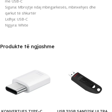
me USB-C
Siguria: Mbrojtje ndaj mbingarkesës, mbinxehjes dhe
qarkut të shkurtër
Lidhja: USB-C
Ngjyra: White
Produkte të ngjashme
KONVERTUES TYPE-C
USB 32GB SANDISK ULTRA