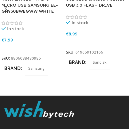
MICRO USB SAMSUNG EE-
USB 3.0 FLASH DRIVE
GN930BWEGWW WHITE
In stock
In stock
€
8.99
€
7.99
Add To Cart
Add To Cart
SKU:
619659102166
SKU:
8806088480985
BRAND
Sandisk
BRAND
Samsung