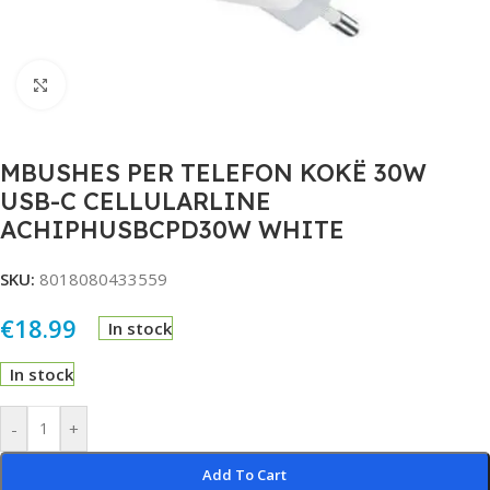
Click to enlarge
MBUSHES PER TELEFON KOKË 30W
USB-C CELLULARLINE
ACHIPHUSBCPD30W WHITE
SKU:
8018080433559
€
18.99
In stock
In stock
Alternative:
-
+
Add To Cart