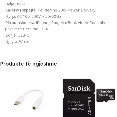
Dalja USB-C:
Karikimi i shpejtë: Po, deri në 30W Power Delivery
Hyrja: AC 100-240V ~ 50/60Hz
Përputhshmëria: iPhone, iPad, MacBook Air, AirPods dhe
pajisje të tjera me USB-C
Lidhja: USB-C
Ngjyra: White
Produkte të ngjashme