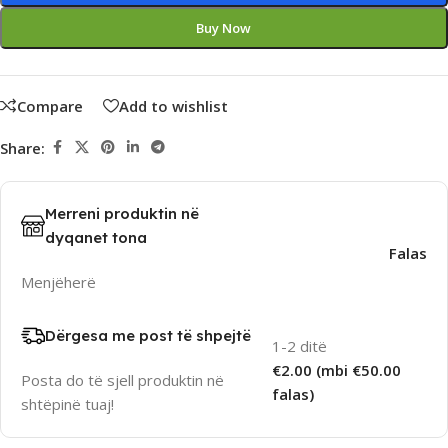
Buy Now
Compare
Add to wishlist
Share:
Merreni produktin në
dyqanet tona
Falas
Menjëherë
Dërgesa me post të shpejtë
1-2 ditë
€2.00 (mbi €50.00
Posta do të sjell produktin në
falas)
shtëpinë tuaj!