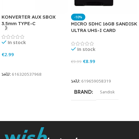
KONVERTER AUX SBOX
-10%
3.5mm TYPE-C
MICRO SDHC 16GB SANDISK
ULTRA UHS-I CARD
In stock
In stock
€
2.99
€
8.99
€
9.99
Add To Cart
Add To Cart
SKU:
616320537968
SKU:
619659058319
BRAND
Sandisk