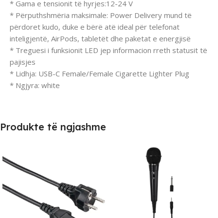
* Gama e tensionit të hyrjes:12-24 V
* Përputhshmëria maksimale: Power Delivery mund të
përdoret kudo, duke e bërë atë ideal për telefonat
inteligjentë, AirPods, tabletët dhe paketat e energjisë
* Treguesi i funksionit LED jep informacion rreth statusit të
pajisjes
* Lidhja: USB-C Female/Female Cigarette Lighter Plug
* Ngjyra: white
Produkte të ngjashme