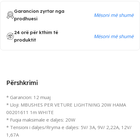
Garancion zyrtar nga
Mësoni më shumë
prodhuesi
24 orë për kthim të
Mësoni më shumë
produktit
Përshkrimi
* Garancion: 12 muaj
* Lloji: MBUSHES PER VETURE LIGHTNING 20W HAMA
00201611 1m WHITE
* Fuqia maksimale e daljes: 20W
* Tensioni i daljes/Rryma e daljes: 5V/ 3A, 9V/ 2,22A, 12V/
1,67A