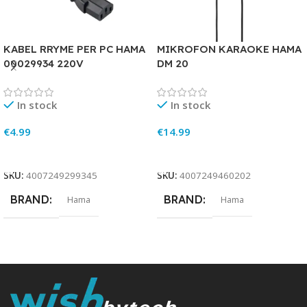
KABEL RRYME PER PC HAMA
MIKROFON KARAOKE HAMA
00029934 220V
DM 20
In stock
In stock
€
4.99
€
14.99
Add To Cart
Add To Cart
SKU:
4007249299345
SKU:
4007249460202
BRAND
BRAND
Hama
Hama