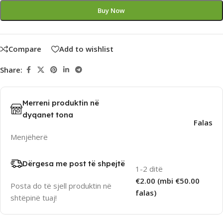
Buy Now
Compare
Add to wishlist
Share:
Merreni produktin në
dyqanet tona
Falas
Menjëherë
Dërgesa me post të shpejtë
1-2 ditë
€2.00 (mbi €50.00
Posta do të sjell produktin në
falas)
shtëpinë tuaj!