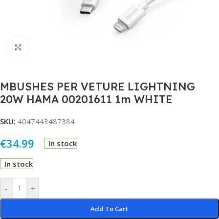
Click to enlarge
MBUSHES PER VETURE LIGHTNING
20W HAMA 00201611 1m WHITE
SKU:
4047443487384
€
34.99
In stock
In stock
Alternative:
-
+
Add To Cart