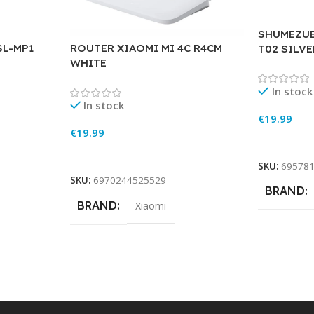
SHUMEZUE
SL-MP1
ROUTER XIAOMI MI 4C R4CM
T02 SILVE
WHITE
In stock
In stock
€
19.99
€
19.99
Add To Ca
Add To Cart
SKU:
69578
SKU:
6970244525529
BRAND
BRAND
Xiaomi