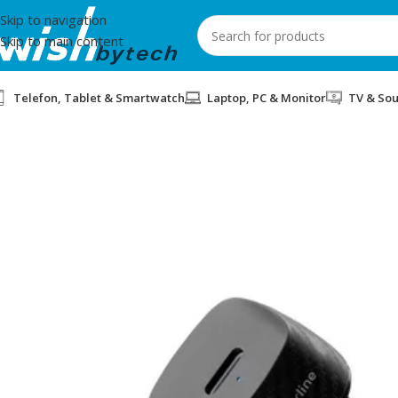
Skip to navigation
Skip to main content
Telefon, Tablet & Smartwatch
Laptop, PC & Monitor
TV & So
Home
/
IT
/
MBUSHES TELEFONI NE VETURE 20W USB-C CELLU