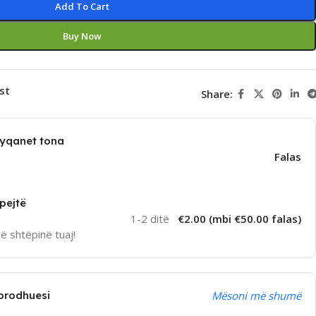
Add To Cart
Buy Now
st
Share:
dyqanet tona
Falas
pejtë
1-2 ditë
€2.00 (mbi €50.00 falas)
në shtëpinë tuaj!
prodhuesi
Mësoni më shumë