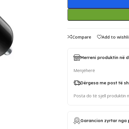
Compare
Add to wishli
Merreni produktin në 
Menjëherë
Dërgesa me post të sh
Posta do të sjell produktin 
Garancion zyrtar nga 