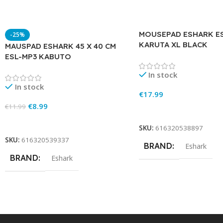
MOUSEPAD ESHARK E
-25%
KARUTA XL BLACK
MAUSPAD ESHARK 45 X 40 CM
ESL-MP3 KABUTO
In stock
In stock
€
17.99
€
8.99
€
11.99
Add To Cart
Add To Cart
SKU:
616320538897
SKU:
616320539337
BRAND
Eshark
BRAND
Eshark