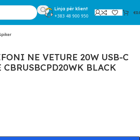
Linja për klient
€
0.
+383 48 900 950
Spiker
FONI NE VETURE 20W USB-C
E CBRUSBCPD20WK BLACK