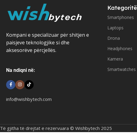
Kategoritë
Smartphones
Laptops
Kompani e specializuar për shitjen e
Drona
paisjeve teknologjike si dhe
Headphones
aksesorëve përcjellës.
Kamera
Smartwatches
Na ndiqni në:
info@wishbytech.com
Të gjitha të drejtat e rezervuara © Wishbytech 2025