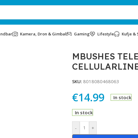
undbar
Kamera, Dron & Gimbal
Gaming
Lifestyle
Kufje & 
LARLINE CBRUSBCPD20WK BLACK
MBUSHES TELE
CELLULARLIN
SKU:
8018080468063
€
14.99
In stock
In stock
Alternative:
-
+