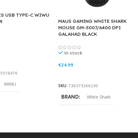
S USB TYPE-C WIWU
MAUS GAMING WHITE SHARK
R
MOUSE GM-5007/6400 DPI
GALAHAD BLACK
In stock
rt
€
24.99
15516476
Add To Cart
WiWU
SKU:
736373266230
BRAND
White Shark