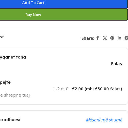
Add To Cart
Buy Now
st
Share:
dyqanet tona
Falas
pejtë
1-2 ditë
€2.00 (mbi €50.00 falas)
në shtëpinë tuaj!
prodhuesi
Mësoni më shumë