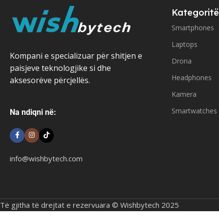
Kategoritë
Smartphones
Laptops
Kompani e specializuar për shitjen e
Drona
paisjeve teknologjike si dhe
Headphones
aksesorëve përcjellës.
Kamera
Smartwatches
Na ndiqni në:
info@wishbytech.com
Të gjitha të drejtat e rezervuara © Wishbytech 2025