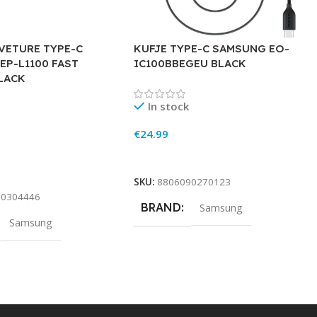
VETURE TYPE-C
KUFJE TYPE-C SAMSUNG EO-
EP-L1100 FAST
IC100BBEGEU BLACK
LACK
In stock
€
24.99
Add To Cart
rt
SKU:
8806090270123
90304446
BRAND
Samsung
Samsung