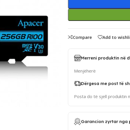
Compare
Add to wishli
Merreni produktin në 
Menjëherë
Dërgesa me post të sh
Posta do të sjell produktin 
Garancion zyrtar nga 