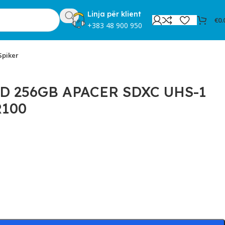
Linja për klient
€
0.
+383 48 900 950
Spiker
D 256GB APACER SDXC UHS-1
R100