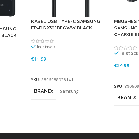
KABEL USB TYPE-C SAMSUNG
MBUSHES 
EP-DG930IBEGWW BLACK
SAMSUNG 
AMSUNG
CHARGE B
 BLACK
In stock
In stock
€
11.99
€
24.99
Add To Cart
Add To Ca
SKU:
8806088938141
SKU:
88060
BRAND
Samsung
BRAND