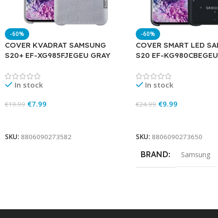
-60%
-60%
COVER KVADRAT SAMSUNG
COVER SMART LED S
S20+ EF-XG985FJEGEU GRAY
S20 EF-KG980CBEGEU
In stock
In stock
€
7.99
€
9.99
€
19.99
€
24.99
Add To Cart
Add To Cart
SKU:
8806090273582
SKU:
8806090273650
BRAND
Samsung