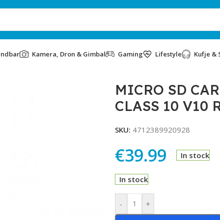
undbar
Kamera, Dron & Gimbal
Gaming
Lifestyle
Kufje & 
ER SDXC UHS-1 CLASS 10 V10 R100
MICRO SD CAR
CLASS 10 V10 
SKU:
4712389920928
€
39.99
In stock
In stock
Alternative:
-
+