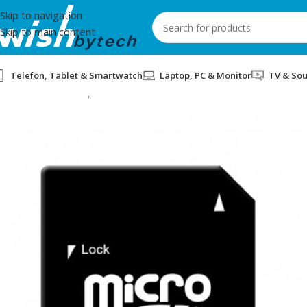
Skip to navigation
Skip to main content
Telefon, Tablet & Smartwatch
Laptop, PC & Monitor
TV & So
Home
/
Aksesorë për mobil dhe IT
/
MICRO SD CARD 256GB APAC